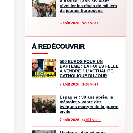
À Assise, Léon XIV vient
réveiller les rêves de milliers
de jeunes Européens
6 août 2026
57 vues
À REDÉCOUVRIR
500 EUROS POUR UN
BAPTÊME : LA FOI EST-ELLE
À VENDRE ? L’ACTUALITÉ
CATHOLIQUE DU JOUR
e
7 août 2026
18 vues
Espagne : 90 ans après, la
mémoire vivante des
évêques martyrs de la guerre
civile
7 août 2026
101 vues
Mexique : des pèlerins