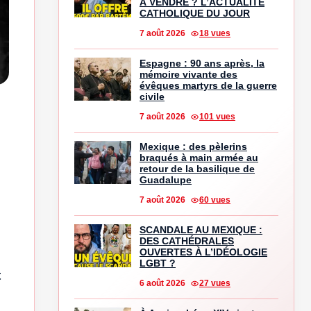
À VENDRE ? L’ACTUALITÉ
CATHOLIQUE DU JOUR
7 août 2026
18 vues
Espagne : 90 ans après, la
mémoire vivante des
évêques martyrs de la guerre
civile
7 août 2026
101 vues
Mexique : des pèlerins
braqués à main armée au
retour de la basilique de
Guadalupe
7 août 2026
60 vues
SCANDALE AU MEXIQUE :
DES CATHÉDRALES
OUVERTES À L’IDÉOLOGIE
LGBT ?
t
6 août 2026
27 vues