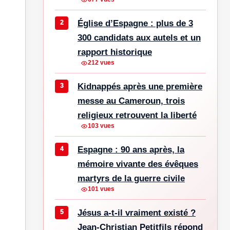
Église d’Espagne : plus de 3
300 candidats aux autels et un
rapport historique
212 vues
Kidnappés après une première
messe au Cameroun, trois
religieux retrouvent la liberté
103 vues
Espagne : 90 ans après, la
mémoire vivante des évêques
martyrs de la guerre civile
101 vues
Jésus a-t-il vraiment existé ?
Jean-Christian Petitfils répond