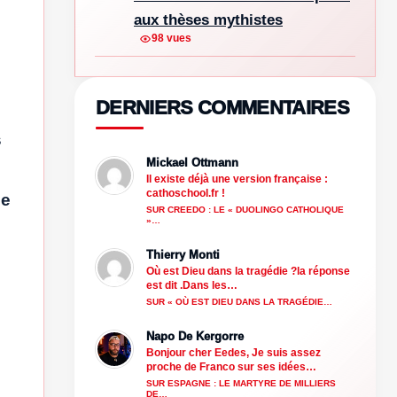
aux thèses mythistes
98 vues
DERNIERS COMMENTAIRES
s
Mickael Ottmann
Il existe déjà une version française :
cathoschool.fr !
de
SUR CREEDO : LE « DUOLINGO CATHOLIQUE
»…
Thierry Monti
Où est Dieu dans la tragédie ?la réponse
est dit .Dans les…
SUR « OÙ EST DIEU DANS LA TRAGÉDIE…
Napo De Kergorre
Bonjour cher Eedes, Je suis assez
proche de Franco sur ses idées…
SUR ESPAGNE : LE MARTYRE DE MILLIERS
DE…