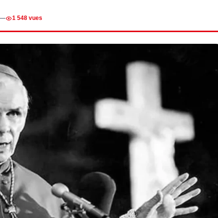
—
1 548 vues