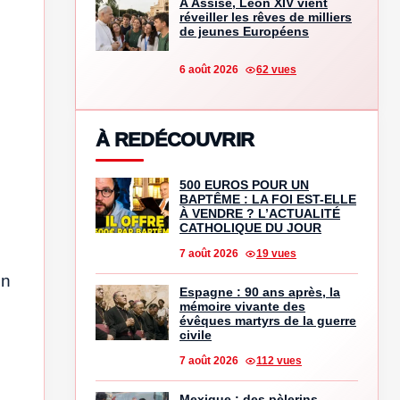
À Assise, Léon XIV vient
réveiller les rêves de milliers
de jeunes Européens
6 août 2026
62 vues
À REDÉCOUVRIR
500 EUROS POUR UN
BAPTÊME : LA FOI EST-ELLE
À VENDRE ? L’ACTUALITÉ
CATHOLIQUE DU JOUR
7 août 2026
19 vues
on
Espagne : 90 ans après, la
mémoire vivante des
.
évêques martyrs de la guerre
civile
s
7 août 2026
112 vues
Mexique : des pèlerins