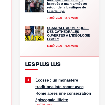
braqués à main armée au
retour de la basilique de
Guadalupe
7 août 2026
73 vues
SCANDALE AU MEXIQUE :
DES CATHÉDRALES
OUVERTES À L’IDÉOLOGIE
LGBT ?
6 août 2026
28 vues
LES PLUS LUS
Écosse : un monastère
traditionaliste rompt avec
Rome après une consécration
épiscopale illicite
740 vues