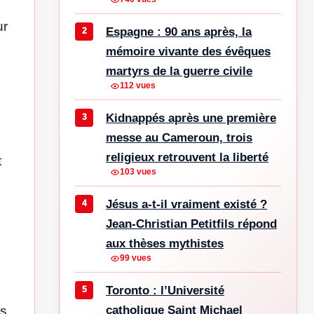
ur
Espagne : 90 ans après, la
mémoire vivante des évêques
martyrs de la guerre civile
112 vues
Kidnappés après une première
messe au Cameroun, trois
religieux retrouvent la liberté
t
103 vues
Jésus a-t-il vraiment existé ?
Jean-Christian Petitfils répond
aux thèses mythistes
99 vues
Toronto : l’Université
catholique Saint Michael
ns