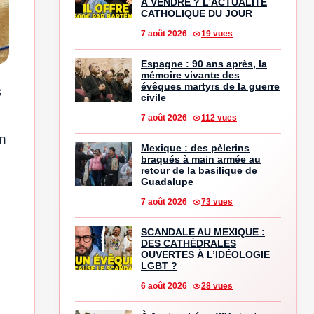
À VENDRE ? L’ACTUALITÉ
CATHOLIQUE DU JOUR
7 août 2026
19 vues
Espagne : 90 ans après, la
mémoire vivante des
évêques martyrs de la guerre
s
civile
7 août 2026
112 vues
un
Mexique : des pèlerins
braqués à main armée au
retour de la basilique de
Guadalupe
7 août 2026
73 vues
SCANDALE AU MEXIQUE :
DES CATHÉDRALES
OUVERTES À L’IDÉOLOGIE
LGBT ?
6 août 2026
28 vues