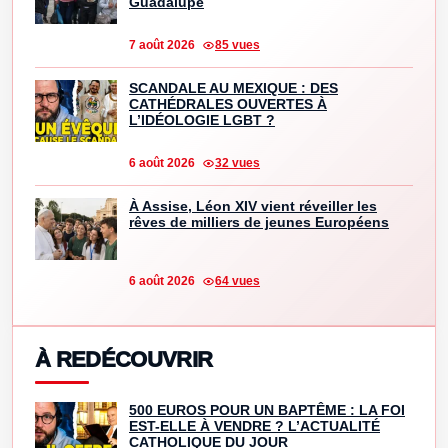
Guadalupe
7 août 2026
85 vues
SCANDALE AU MEXIQUE : DES
CATHÉDRALES OUVERTES À
L’IDÉOLOGIE LGBT ?
6 août 2026
32 vues
À Assise, Léon XIV vient réveiller les
rêves de milliers de jeunes Européens
6 août 2026
64 vues
À REDÉCOUVRIR
500 EUROS POUR UN BAPTÊME : LA FOI
EST-ELLE À VENDRE ? L’ACTUALITÉ
CATHOLIQUE DU JOUR