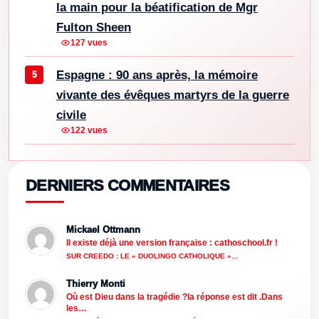
la main pour la béatification de Mgr
Fulton Sheen
127 vues
Espagne : 90 ans après, la mémoire
vivante des évêques martyrs de la guerre
civile
122 vues
DERNIERS COMMENTAIRES
Mickael Ottmann
Il existe déjà une version française : cathoschool.fr !
SUR CREEDO : LE « DUOLINGO CATHOLIQUE »…
Thierry Monti
Où est Dieu dans la tragédie ?la réponse est dit .Dans
les…