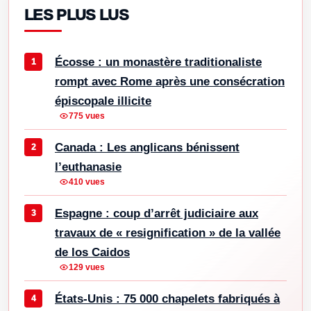
LES PLUS LUS
Écosse : un monastère traditionaliste
rompt avec Rome après une consécration
épiscopale illicite
775 vues
Canada : Les anglicans bénissent
l’euthanasie
410 vues
Espagne : coup d’arrêt judiciaire aux
travaux de « resignification » de la vallée
de los Caidos
129 vues
États-Unis : 75 000 chapelets fabriqués à