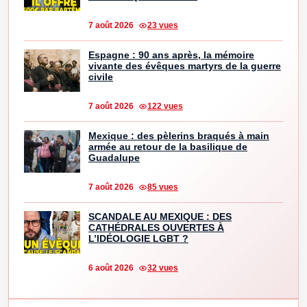
7 août 2026
23 vues
Espagne : 90 ans après, la mémoire
vivante des évêques martyrs de la guerre
civile
7 août 2026
122 vues
Mexique : des pèlerins braqués à main
armée au retour de la basilique de
Guadalupe
7 août 2026
85 vues
SCANDALE AU MEXIQUE : DES
CATHÉDRALES OUVERTES À
L’IDÉOLOGIE LGBT ?
6 août 2026
32 vues