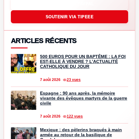
SOUTENIR VIA PAYPAL
SOUTENIR VIA TIPEEE
ARTICLES RÉCENTS
500 EUROS POUR UN BAPTÊME : LA FOI
EST-ELLE À VENDRE ? L’ACTUALITÉ
CATHOLIQUE DU JOUR
7 août 2026
23 vues
Espagne : 90 ans après, la mémoire
vivante des évêques martyrs de la guerre
civile
7 août 2026
122 vues
Mexique : des pèlerins braqués à main
armée au retour de la basilique de