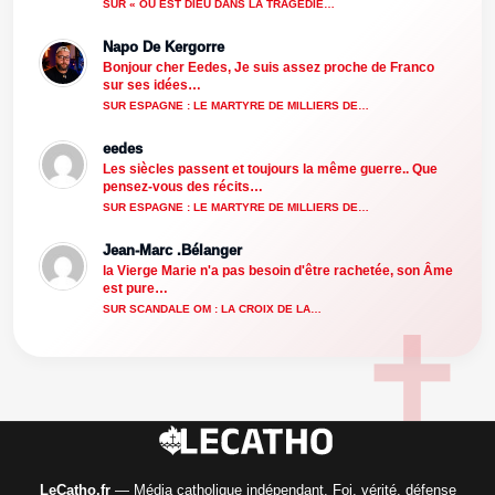
SUR « OÙ EST DIEU DANS LA TRAGÉDIE…
Napo De Kergorre
Bonjour cher Eedes, Je suis assez proche de Franco
sur ses idées…
SUR ESPAGNE : LE MARTYRE DE MILLIERS DE…
eedes
Les siècles passent et toujours la même guerre.. Que
pensez-vous des récits…
SUR ESPAGNE : LE MARTYRE DE MILLIERS DE…
Jean-Marc .Bélanger
la Vierge Marie n'a pas besoin d'être rachetée, son Âme
est pure…
SUR SCANDALE OM : LA CROIX DE LA…
LeCatho.fr
— Média catholique indépendant. Foi, vérité, défense