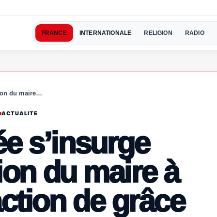
FRANCE
INTERNATIONALE
RELIGION
RADIO
tion du maire…
ACTUALITE
ée s’insurge
tion du maire à
ction de grâce