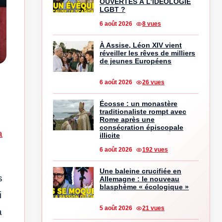
OUVERTES À L’IDÉOLOGIE
LGBT ?
6 août 2026
8 vues
À Assise, Léon XIV vient
réveiller les rêves de milliers
de jeunes Européens
e
6 août 2026
26 vues
Écosse : un monastère
traditionaliste rompt avec
Rome après une
consécration épiscopale
a
illicite
6 août 2026
192 vues
Une baleine crucifiée en
s
Allemagne : le nouveau
blasphème « écologique »
i
5 août 2026
21 vues
à