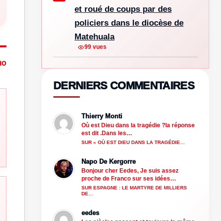
et roué de coups par des
policiers dans le diocèse de
Matehuala
99 vues
HO
DERNIERS COMMENTAIRES
Thierry Monti
Où est Dieu dans la tragédie ?la réponse
est dit .Dans les…
SUR « OÙ EST DIEU DANS LA TRAGÉDIE…
Napo De Kergorre
Bonjour cher Eedes, Je suis assez
proche de Franco sur ses idées…
SUR ESPAGNE : LE MARTYRE DE MILLIERS
DE…
eedes