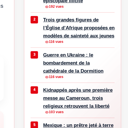
épiscopale illicite
us
192 vues
Trois grandes figures de
l’Église d’Afrique proposées en
modèles de sainteté aux jeunes
116 vues
Guerre en Ukraine : le
bombardement de la
cathédrale de la Dormition
116 vues
Kidnappés après une première
messe au Cameroun, trois
religieux retrouvent la liberté
103 vues
Mexique : un prêtre jeté à terre