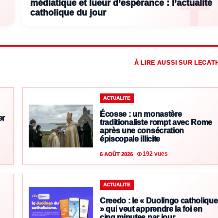
médiatique et lueur d’espérance : l’actualité
catholique du jour
À LIRE AUSSI SUR LECAT
ACTUALITE
Écosse : un monastère
er
traditionaliste rompt avec Rome
après une consécration
épiscopale illicite
192 vues
6 AOÛT 2026
ACTUALITE
Creedo : le « Duolingo catholique
» qui veut apprendre la foi en
cinq minutes par jour