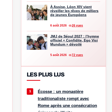
À Assise, Léon XIV vient
réveiller les rêves de milliers
de jeunes Européens
6 août 2026
26 vues
JMJ de Séoul 2027 : l’hymne
officiel « Confidite, Ego Vici
Mundum » dévoilé
5 août 2026
72 vues
LES PLUS LUS
Écosse : un monastère
traditionaliste rompt avec
Rome après une consécration