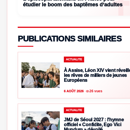
étudier le boom des baptêmes d’adultes
PUBLICATIONS SIMILAIRES
ACTUALITE
À Assise, Léon XIV vient réveill
les rêves de milliers de jeunes
Européens
26 vues
6 AOÛT 2026
ACTUALITE
JMJ de Séoul 2027 : l’hymne
officiel « Confidite, Ego Vici
Mundum » dévoilé