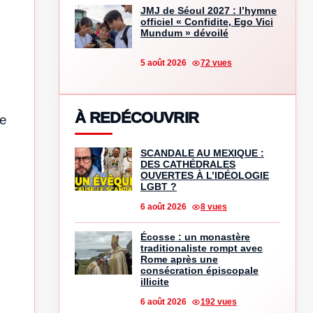
JMJ de Séoul 2027 : l’hymne
officiel « Confidite, Ego Vici
Mundum » dévoilé
5 août 2026
72 vues
À REDÉCOUVRIR
de
SCANDALE AU MEXIQUE :
DES CATHÉDRALES
OUVERTES À L’IDÉOLOGIE
LGBT ?
6 août 2026
8 vues
Écosse : un monastère
traditionaliste rompt avec
Rome après une
consécration épiscopale
illicite
6 août 2026
192 vues