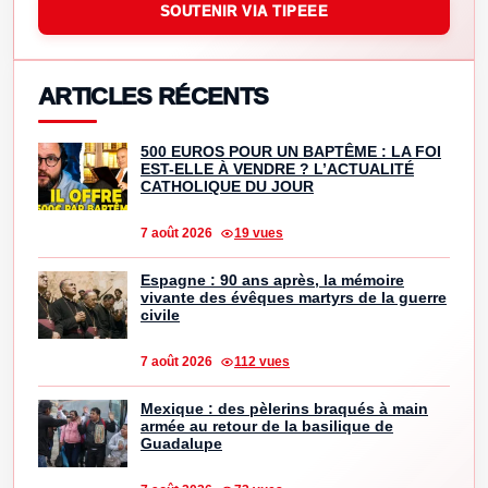
SOUTENIR VIA TIPEEE
ARTICLES RÉCENTS
500 EUROS POUR UN BAPTÊME : LA FOI
EST-ELLE À VENDRE ? L’ACTUALITÉ
CATHOLIQUE DU JOUR
7 août 2026
19 vues
Espagne : 90 ans après, la mémoire
vivante des évêques martyrs de la guerre
civile
7 août 2026
112 vues
Mexique : des pèlerins braqués à main
armée au retour de la basilique de
Guadalupe