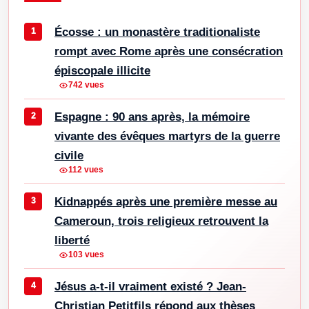
Écosse : un monastère traditionaliste
rompt avec Rome après une consécration
épiscopale illicite
742 vues
Espagne : 90 ans après, la mémoire
vivante des évêques martyrs de la guerre
civile
112 vues
Kidnappés après une première messe au
Cameroun, trois religieux retrouvent la
liberté
103 vues
Jésus a-t-il vraiment existé ? Jean-
Christian Petitfils répond aux thèses