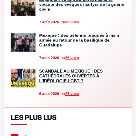
vivante des évêques martyrs de la guerre
civile
7 août 2026
86 vues
Mexique : des pèlerins braqués à main
armée au retour de la basilique de
Guadalupe
7 août 2026
56 vues
SCANDALE AU MEXIQUE : DES
CATHÉDRALES OUVERTES À
L’IDÉOLOGIE LGBT ?
6 août 2026
27 vues
LES PLUS LUS