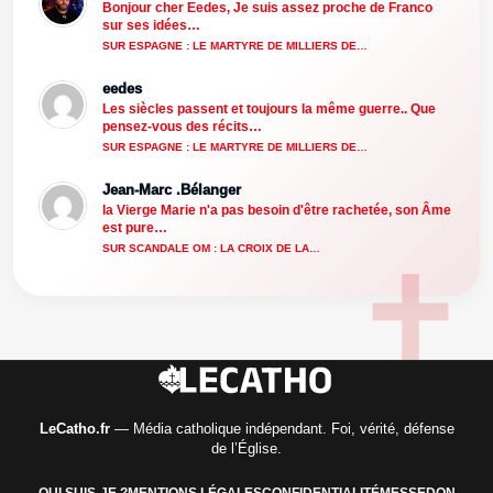
Bonjour cher Eedes, Je suis assez proche de Franco
sur ses idées…
SUR ESPAGNE : LE MARTYRE DE MILLIERS DE…
eedes
Les siècles passent et toujours la même guerre.. Que
pensez-vous des récits…
SUR ESPAGNE : LE MARTYRE DE MILLIERS DE…
Jean-Marc .Bélanger
la Vierge Marie n'a pas besoin d'être rachetée, son Âme
est pure…
SUR SCANDALE OM : LA CROIX DE LA…
LeCatho.fr
— Média catholique indépendant. Foi, vérité, défense
de l’Église.