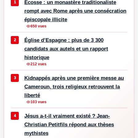
Écosse : un monastère traditionaliste
rompt avec Rome après une consécration
épiscopale illicite
650 vues
Église d’Espagne : plus de 3 300
candidats aux autels et un rapport
historique
212 vues
Kidnappés après une première messe au
Cameroun, trois religieux retrouvent la
liberté
103 vues
Jésus a-t-il vraiment existé ? Jean-
Christian Petitfils répond aux thèses
mythistes