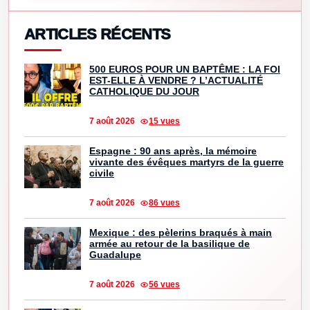
ARTICLES RÉCENTS
500 EUROS POUR UN BAPTÊME : LA FOI
EST-ELLE À VENDRE ? L’ACTUALITÉ
CATHOLIQUE DU JOUR
7 août 2026
15 vues
Espagne : 90 ans après, la mémoire
vivante des évêques martyrs de la guerre
civile
7 août 2026
86 vues
Mexique : des pèlerins braqués à main
armée au retour de la basilique de
Guadalupe
7 août 2026
56 vues