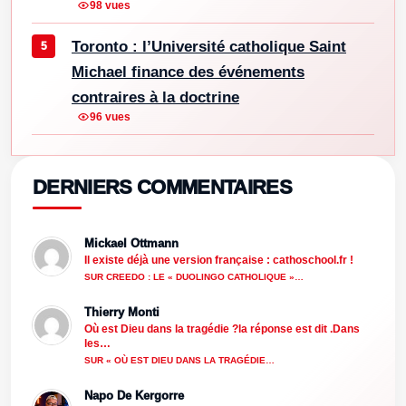
98 vues
Toronto : l’Université catholique Saint
Michael finance des événements
contraires à la doctrine
96 vues
DERNIERS COMMENTAIRES
Mickael Ottmann
Il existe déjà une version française : cathoschool.fr !
SUR CREEDO : LE « DUOLINGO CATHOLIQUE »…
Thierry Monti
Où est Dieu dans la tragédie ?la réponse est dit .Dans
les…
SUR « OÙ EST DIEU DANS LA TRAGÉDIE…
Napo De Kergorre