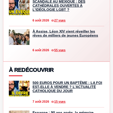
SCANDALE AU MEXIQUE : DES
CATHÉDRALES OUVERTES À
L’IDÉOLOGIE LGBT ?
6 août 2026
27 vues
À Assise, Léon XIV vient réveiller les
rêves de milliers de jeunes Européens
6 août 2026
55 vues
À REDÉCOUVRIR
500 EUROS POUR UN BAPTÊME : LA FOI
EST-ELLE À VENDRE ? L’ACTUALITÉ
CATHOLIQUE DU JOUR
7 août 2026
15 vues
Espagne : 90 ans après, la mémoire