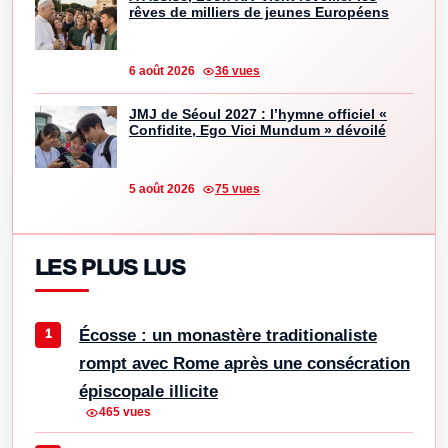
rêves de milliers de jeunes Européens
6 août 2026
36 vues
JMJ de Séoul 2027 : l’hymne officiel «
Confidite, Ego Vici Mundum » dévoilé
5 août 2026
75 vues
LES PLUS LUS
Écosse : un monastère traditionaliste
rompt avec Rome après une consécration
épiscopale illicite
465 vues