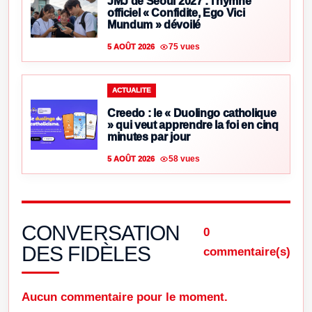
JMJ de Séoul 2027 : l’hymne
officiel « Confidite, Ego Vici
Mundum » dévoilé
75 vues
5 AOÛT 2026
ACTUALITE
Creedo : le « Duolingo catholique
» qui veut apprendre la foi en cinq
minutes par jour
58 vues
5 AOÛT 2026
CONVERSATION
0
DES FIDÈLES
commentaire(s)
Aucun commentaire pour le moment.