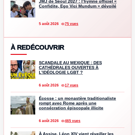
JMJ de Séoul 2027 : l’hymne officiel «
Confidite, Ego Vici Mundum » dévoilé
5 août 2026
75 vues
À REDÉCOUVRIR
SCANDALE AU MEXIQUE : DES
CATHÉDRALES OUVERTES À
L’IDÉOLOGIE LGBT ?
6 août 2026
17 vues
Écosse : un monastère traditionaliste
rompt avec Rome après une
consécration épiscopale illicite
6 août 2026
465 vues
À Assise, Léon XIV vient réveiller les