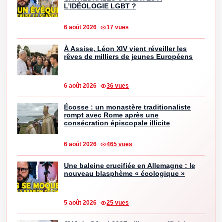
L’IDÉOLOGIE LGBT ?
6 août 2026
17 vues
À Assise, Léon XIV vient réveiller les
rêves de milliers de jeunes Européens
6 août 2026
36 vues
Écosse : un monastère traditionaliste
rompt avec Rome après une
consécration épiscopale illicite
6 août 2026
465 vues
Une baleine crucifiée en Allemagne : le
nouveau blasphème « écologique »
5 août 2026
25 vues