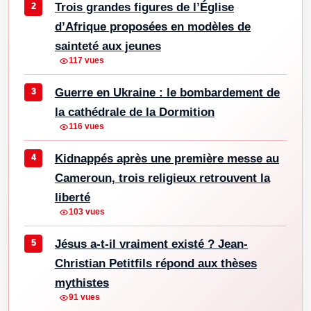
Trois grandes figures de l’Église
d’Afrique proposées en modèles de
sainteté aux jeunes
117 vues
Guerre en Ukraine : le bombardement de
la cathédrale de la Dormition
116 vues
Kidnappés après une première messe au
Cameroun, trois religieux retrouvent la
liberté
103 vues
Jésus a-t-il vraiment existé ? Jean-
Christian Petitfils répond aux thèses
mythistes
91 vues