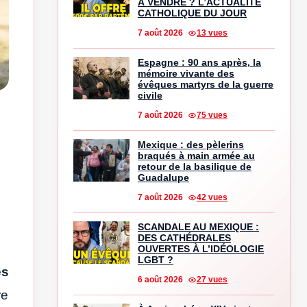
À VENDRE ? L’ACTUALITÉ
CATHOLIQUE DU JOUR
7 août 2026
13 vues
Espagne : 90 ans après, la
mémoire vivante des
évêques martyrs de la guerre
civile
7 août 2026
75 vues
Mexique : des pèlerins
braqués à main armée au
retour de la basilique de
Guadalupe
7 août 2026
42 vues
SCANDALE AU MEXIQUE :
DES CATHÉDRALES
OUVERTES À L’IDÉOLOGIE
LGBT ?
es
6 août 2026
27 vues
re