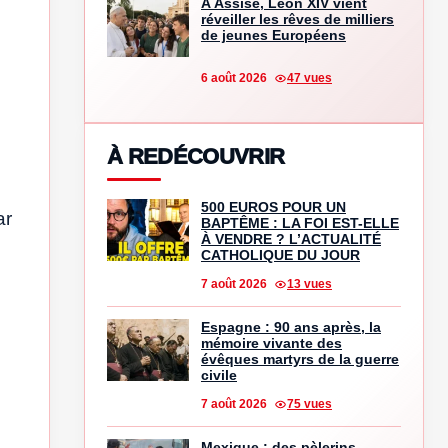
À Assise, Léon XIV vient
réveiller les rêves de milliers
de jeunes Européens
6 août 2026
47 vues
À REDÉCOUVRIR
500 EUROS POUR UN
ar
BAPTÊME : LA FOI EST-ELLE
À VENDRE ? L’ACTUALITÉ
CATHOLIQUE DU JOUR
7 août 2026
13 vues
Espagne : 90 ans après, la
mémoire vivante des
évêques martyrs de la guerre
civile
7 août 2026
75 vues
Mexique : des pèlerins