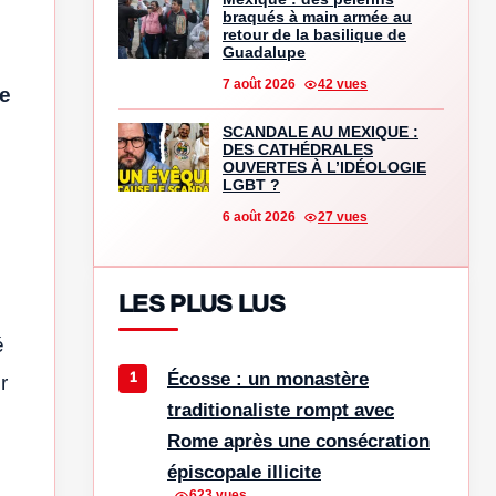
braqués à main armée au
retour de la basilique de
Guadalupe
7 août 2026
42 vues
e
SCANDALE AU MEXIQUE :
DES CATHÉDRALES
OUVERTES À L’IDÉOLOGIE
LGBT ?
6 août 2026
27 vues
LES PLUS LUS
é
Écosse : un monastère
r
traditionaliste rompt avec
Rome après une consécration
épiscopale illicite
623 vues