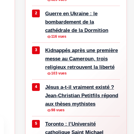
Guerre en Ukraine : le
bombardement de la
cathédrale de la Dormition
116 vues
Kidnappés après une première
messe au Cameroun, trois
religieux retrouvent la liberté
103 vues
Jésus a-t-il vraiment existé ?
Jean-Christian Petitfils répond
aux thèses mythistes
98 vues
Toronto : l’Université
catholique Saint Michael