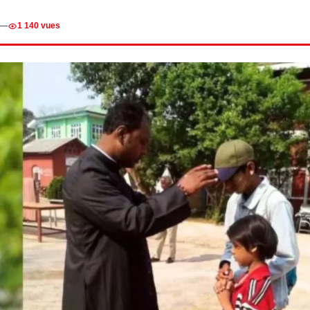
—
1 140 vues