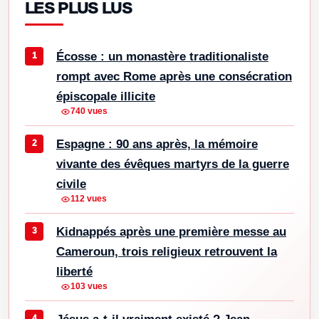
LES PLUS LUS
Écosse : un monastère traditionaliste
rompt avec Rome après une consécration
épiscopale illicite
740 vues
Espagne : 90 ans après, la mémoire
vivante des évêques martyrs de la guerre
civile
112 vues
Kidnappés après une première messe au
Cameroun, trois religieux retrouvent la
liberté
103 vues