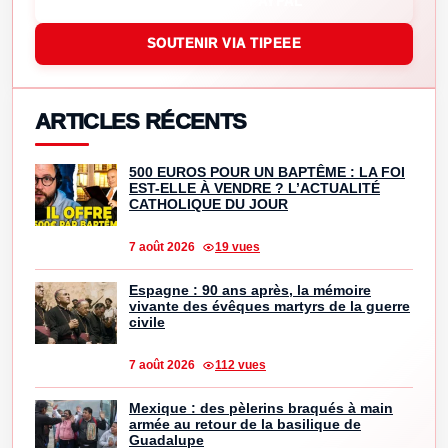
SOUTENIR VIA PAYPAL
SOUTENIR VIA TIPEEE
ARTICLES RÉCENTS
500 EUROS POUR UN BAPTÊME : LA FOI
EST-ELLE À VENDRE ? L’ACTUALITÉ
CATHOLIQUE DU JOUR
7 août 2026
19 vues
Espagne : 90 ans après, la mémoire
vivante des évêques martyrs de la guerre
civile
7 août 2026
112 vues
Mexique : des pèlerins braqués à main
armée au retour de la basilique de
Guadalupe