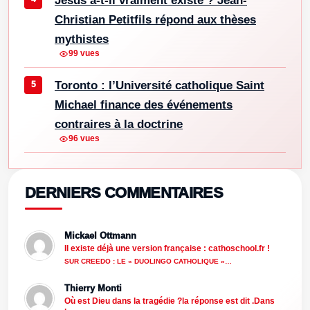
Jésus a-t-il vraiment existé ? Jean-
Christian Petitfils répond aux thèses
mythistes
99 vues
Toronto : l’Université catholique Saint
Michael finance des événements
contraires à la doctrine
96 vues
DERNIERS COMMENTAIRES
Mickael Ottmann
Il existe déjà une version française : cathoschool.fr !
SUR CREEDO : LE « DUOLINGO CATHOLIQUE »…
Thierry Monti
Où est Dieu dans la tragédie ?la réponse est dit .Dans