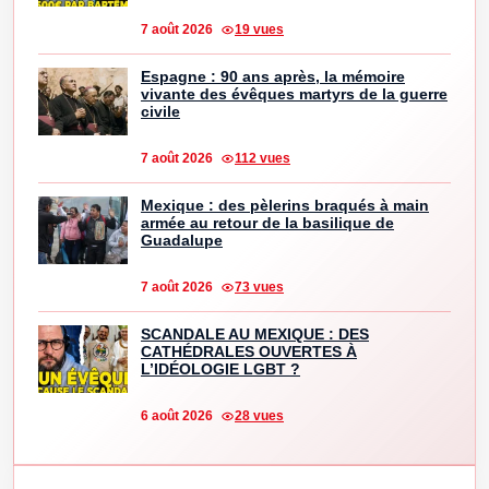
7 août 2026
19 vues
Espagne : 90 ans après, la mémoire
vivante des évêques martyrs de la guerre
civile
7 août 2026
112 vues
Mexique : des pèlerins braqués à main
armée au retour de la basilique de
Guadalupe
7 août 2026
73 vues
SCANDALE AU MEXIQUE : DES
CATHÉDRALES OUVERTES À
L’IDÉOLOGIE LGBT ?
6 août 2026
28 vues