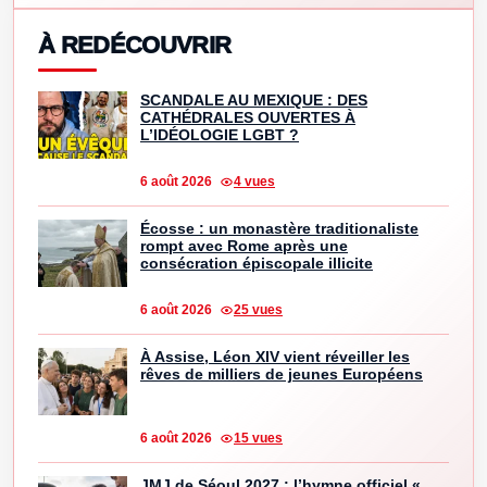
À REDÉCOUVRIR
SCANDALE AU MEXIQUE : DES
CATHÉDRALES OUVERTES À
L’IDÉOLOGIE LGBT ?
6 août 2026
4 vues
Écosse : un monastère traditionaliste
rompt avec Rome après une
consécration épiscopale illicite
6 août 2026
25 vues
À Assise, Léon XIV vient réveiller les
rêves de milliers de jeunes Européens
6 août 2026
15 vues
JMJ de Séoul 2027 : l’hymne officiel «