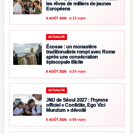
les rêves de milliers de jeunes
Européens
15 vues
6 AOÛT 2026
ACTUALITE
Écosse : un monastère
traditionaliste rompt avec Rome
après une consécration
épiscopale illicite
25 vues
6 AOÛT 2026
ACTUALITE
JMJ de Séoul 2027 : l’hymne
officiel « Confidite, Ego Vici
Mundum » dévoilé
68 vues
5 AOÛT 2026