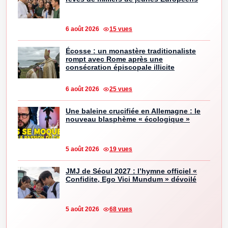
6 août 2026
15 vues
Écosse : un monastère traditionaliste
rompt avec Rome après une
consécration épiscopale illicite
6 août 2026
25 vues
Une baleine crucifiée en Allemagne : le
nouveau blasphème « écologique »
5 août 2026
19 vues
JMJ de Séoul 2027 : l’hymne officiel «
Confidite, Ego Vici Mundum » dévoilé
5 août 2026
68 vues