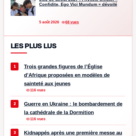
Confidite, Ego Vici Mundum » dévoilé
5 août 2026
68 vues
LES PLUS LUS
Trois grandes figures de l’Église
d’Afrique proposées en modèles de
sainteté aux jeunes
116 vues
Guerre en Ukraine : le bombardement de
la cathédrale de la Dormition
116 vues
Kidnappés après une première messe au