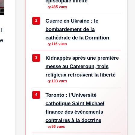
épiscopale illicite
485 vues
ngs
nter
Guerre en Ukraine : le
ullscreen
bombardement de la
Il
cathédrale de la Dormition
ce
116 vues
Kidnappés après une première
messe au Cameroun, trois
religieux retrouvent la liberté
103 vues
Toronto : l’Université
catholique Saint Michael
finance des événements
contraires à la doctrine
96 vues