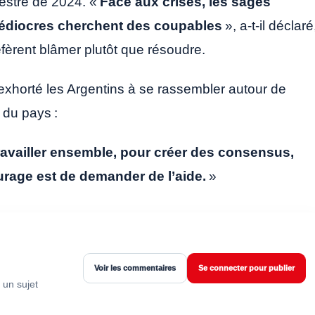
estre de 2024. «
Face aux crises, les sages
 médiocres cherchent des coupables
», a-t-il déclaré
èrent blâmer plutôt que résoudre.
a exhorté les Argentins à se rassembler autour de
 du pays :
availler ensemble, pour créer des consensus,
urage est de demander de l’aide.
»
Voir les commentaires
Se connecter pour publier
 un sujet