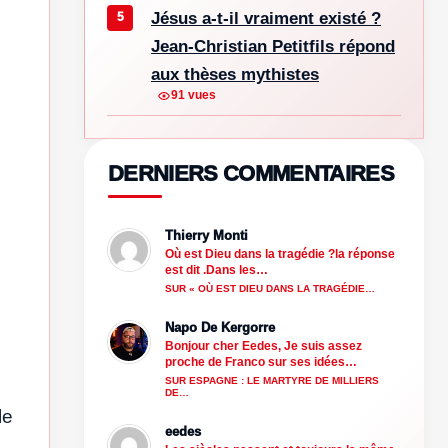
Jésus a-t-il vraiment existé ?
Jean-Christian Petitfils répond
aux thèses mythistes
91 vues
DERNIERS COMMENTAIRES
Thierry Monti
Où est Dieu dans la tragédie ?la réponse
est dit .Dans les…
SUR « OÙ EST DIEU DANS LA TRAGÉDIE…
Napo De Kergorre
Bonjour cher Eedes, Je suis assez
proche de Franco sur ses idées…
SUR ESPAGNE : LE MARTYRE DE MILLIERS
DE…
le
eedes