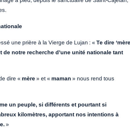
rinage à pied, depuis le sanctuaire de Saint-Cajetan,
es.
nationale
ssé une prière à la Vierge de Lujan : «
Te dire ‘mère
nt de notre recherche d’une unité nationale tant
de dire «
mère
» et «
maman
» nous rend tous
un peuple, si différents et pourtant si
reux kilomètres, apportant nos intentions à
ie.
»