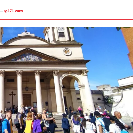
—
171 vues