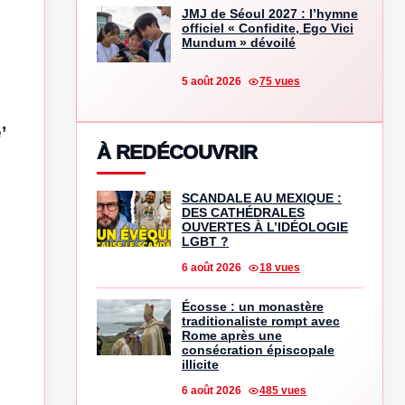
JMJ de Séoul 2027 : l’hymne
officiel « Confidite, Ego Vici
Mundum » dévoilé
5 août 2026
75 vues
’
À REDÉCOUVRIR
SCANDALE AU MEXIQUE :
DES CATHÉDRALES
OUVERTES À L’IDÉOLOGIE
LGBT ?
6 août 2026
18 vues
Écosse : un monastère
traditionaliste rompt avec
Rome après une
consécration épiscopale
illicite
6 août 2026
485 vues