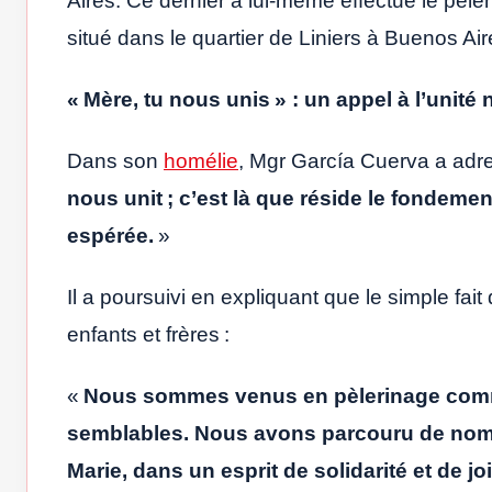
Aires. Ce dernier a lui-même effectué le pèle
situé dans le quartier de Liniers à Buenos Air
« Mère, tu nous unis » : un appel à l’unité 
Dans son
homélie
, Mgr García Cuerva a adre
nous unit ; c’est là que réside le fondeme
espérée.
»
Il a poursuivi en expliquant que le simple fait 
enfants et frères :
«
Nous sommes venus en pèlerinage comme 
semblables. Nous avons parcouru de nomb
Marie, dans un esprit de solidarité et de jo