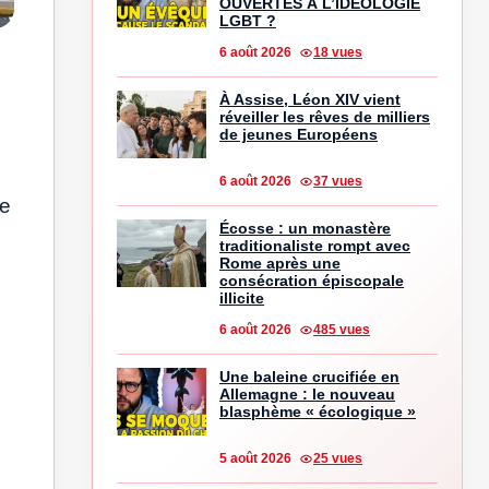
OUVERTES À L’IDÉOLOGIE
LGBT ?
6 août 2026
18 vues
À Assise, Léon XIV vient
réveiller les rêves de milliers
de jeunes Européens
6 août 2026
37 vues
ge
Écosse : un monastère
traditionaliste rompt avec
Rome après une
consécration épiscopale
illicite
6 août 2026
485 vues
Une baleine crucifiée en
Allemagne : le nouveau
blasphème « écologique »
5 août 2026
25 vues