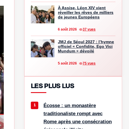
À Assise, Léon XIV vient
réveiller les rêves de milliers
de jeunes Européens
6 août 2026
37 vues
JMJ de Séoul 2027 : l’hymne
officiel « Confidite, Ego Vici
Mundum » dévoilé
5 août 2026
75 vues
LES PLUS LUS
Écosse : un monastère
traditionaliste rompt avec
Rome après une consécration