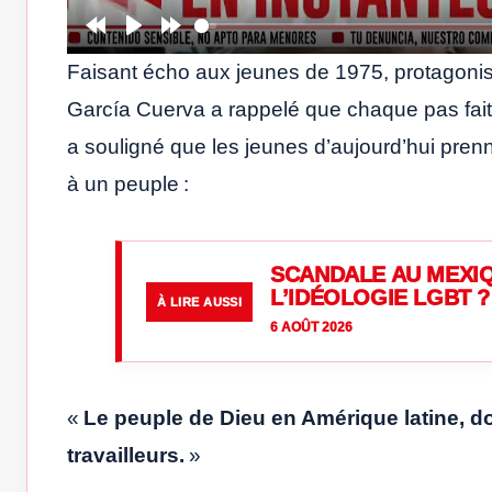
Rewind
Play
Forward
Faisant écho aux jeunes de 1975, protagonis
10s
10s
García Cuerva a rappelé que chaque pas fait su
a souligné que les jeunes d’aujourd’hui pre
à un peuple :
SCANDALE AU MEXIQ
L’IDÉOLOGIE LGBT ?
À LIRE AUSSI
6 AOÛT 2026
«
Le peuple de Dieu en Amérique latine, d
travailleurs.
»