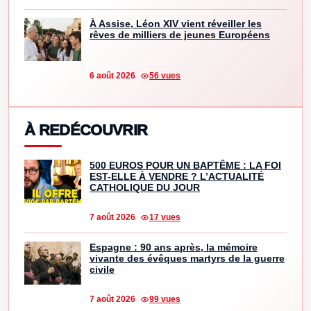
À Assise, Léon XIV vient réveiller les
rêves de milliers de jeunes Européens
6 août 2026
56 vues
À REDÉCOUVRIR
500 EUROS POUR UN BAPTÊME : LA FOI
EST-ELLE À VENDRE ? L’ACTUALITÉ
CATHOLIQUE DU JOUR
7 août 2026
17 vues
Espagne : 90 ans après, la mémoire
vivante des évêques martyrs de la guerre
civile
7 août 2026
99 vues