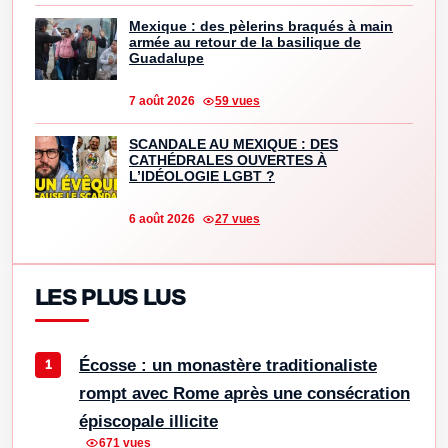
Mexique : des pèlerins braqués à main
armée au retour de la basilique de
Guadalupe
7 août 2026
59 vues
SCANDALE AU MEXIQUE : DES
CATHÉDRALES OUVERTES À
L’IDÉOLOGIE LGBT ?
6 août 2026
27 vues
LES PLUS LUS
Écosse : un monastère traditionaliste
rompt avec Rome après une consécration
épiscopale illicite
671 vues