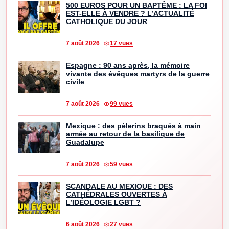
500 EUROS POUR UN BAPTÊME : LA FOI
EST-ELLE À VENDRE ? L’ACTUALITÉ
CATHOLIQUE DU JOUR
7 août 2026
17 vues
Espagne : 90 ans après, la mémoire
vivante des évêques martyrs de la guerre
civile
7 août 2026
99 vues
Mexique : des pèlerins braqués à main
armée au retour de la basilique de
Guadalupe
7 août 2026
59 vues
SCANDALE AU MEXIQUE : DES
CATHÉDRALES OUVERTES À
L’IDÉOLOGIE LGBT ?
6 août 2026
27 vues