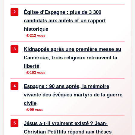
Église d’Espagne : plus de 3 300
candidats aux autels et un rapport
historique
212 vues
Kidnappés après une première messe au
Cameroun, trois religieux retrouvent la
liberté
103 vues
Espagne : 90 ans après, la mémoire
vivante des évêques martyrs de la guerre
civile
99 vues
Jésus a-t-il vraiment existé ? Jean-
Christian Petitfils répond aux thèses