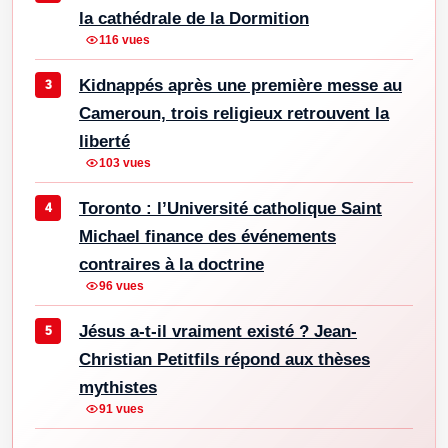
la cathédrale de la Dormition
116 vues
Kidnappés après une première messe au
Cameroun, trois religieux retrouvent la
liberté
103 vues
Toronto : l’Université catholique Saint
Michael finance des événements
contraires à la doctrine
96 vues
Jésus a-t-il vraiment existé ? Jean-
Christian Petitfils répond aux thèses
mythistes
91 vues