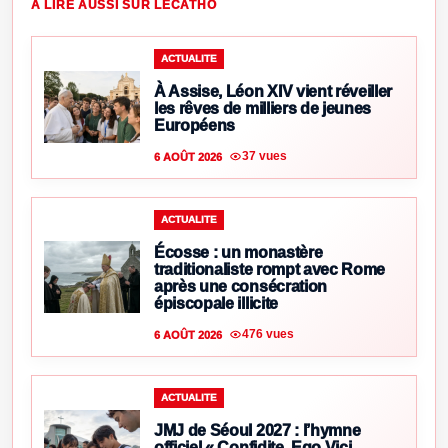
À LIRE AUSSI SUR LECATHO
ACTUALITE
À Assise, Léon XIV vient réveiller
les rêves de milliers de jeunes
Européens
37 vues
6 AOÛT 2026
ACTUALITE
Écosse : un monastère
traditionaliste rompt avec Rome
après une consécration
épiscopale illicite
476 vues
6 AOÛT 2026
ACTUALITE
JMJ de Séoul 2027 : l’hymne
officiel « Confidite, Ego Vici