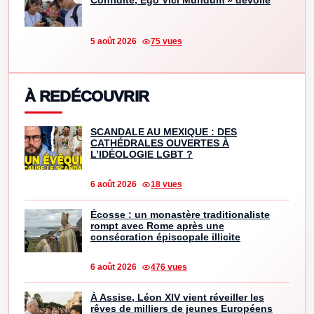
Confidite, Ego Vici Mundum » dévoilé
5 août 2026
75 vues
À REDÉCOUVRIR
SCANDALE AU MEXIQUE : DES
CATHÉDRALES OUVERTES À
L’IDÉOLOGIE LGBT ?
6 août 2026
18 vues
Écosse : un monastère traditionaliste
rompt avec Rome après une
consécration épiscopale illicite
6 août 2026
476 vues
À Assise, Léon XIV vient réveiller les
rêves de milliers de jeunes Européens