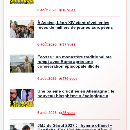
6 août 2026
18 vues
À Assise, Léon XIV vient réveiller les
rêves de milliers de jeunes Européens
6 août 2026
37 vues
Écosse : un monastère traditionaliste
rompt avec Rome après une
consécration épiscopale illicite
6 août 2026
476 vues
Une baleine crucifiée en Allemagne : le
nouveau blasphème « écologique »
5 août 2026
25 vues
JMJ de Séoul 2027 : l’hymne officiel «