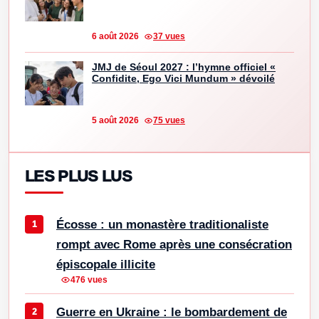
6 août 2026
37 vues
JMJ de Séoul 2027 : l’hymne officiel «
Confidite, Ego Vici Mundum » dévoilé
5 août 2026
75 vues
LES PLUS LUS
Écosse : un monastère traditionaliste
rompt avec Rome après une consécration
épiscopale illicite
476 vues
Guerre en Ukraine : le bombardement de