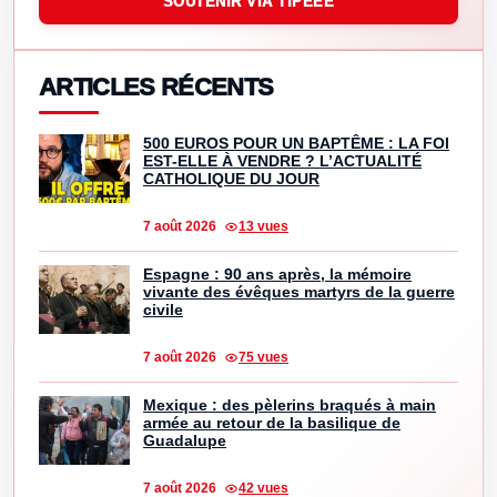
SOUTENIR VIA TIPEEE
ARTICLES RÉCENTS
500 EUROS POUR UN BAPTÊME : LA FOI
EST-ELLE À VENDRE ? L’ACTUALITÉ
CATHOLIQUE DU JOUR
7 août 2026
13 vues
Espagne : 90 ans après, la mémoire
vivante des évêques martyrs de la guerre
civile
7 août 2026
75 vues
Mexique : des pèlerins braqués à main
armée au retour de la basilique de
Guadalupe
7 août 2026
42 vues