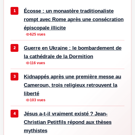
Écosse : un monastère traditionaliste
rompt avec Rome après une consécration
épiscopale illicite
625 vues
Guerre en Ukraine : le bombardement de
la cathédrale de la Dormition
116 vues
Kidnappés après une première messe au
Cameroun, trois religieux retrouvent la
liberté
103 vues
Jésus a-t-il vraiment existé ? Jean-
Christian Petitfils répond aux thèses
mythistes