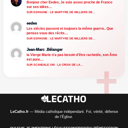
Bonjour cher Eedes, Je suis assez proche de Franco
sur ses idées…
SUR ESPAGNE : LE MARTYRE DE MILLIERS DE…
eedes
Les siècles passent et toujours la même guerre.. Que
pensez-vous des récits…
SUR ESPAGNE : LE MARTYRE DE MILLIERS DE…
Jean-Marc .Bélanger
la Vierge Marie n'a pas besoin d'être rachetée, son Âme
est pure…
SUR SCANDALE OM : LA CROIX DE LA…
LeCatho.fr
— Média catholique indépendant. Foi, vérité, défense
de l’Église.