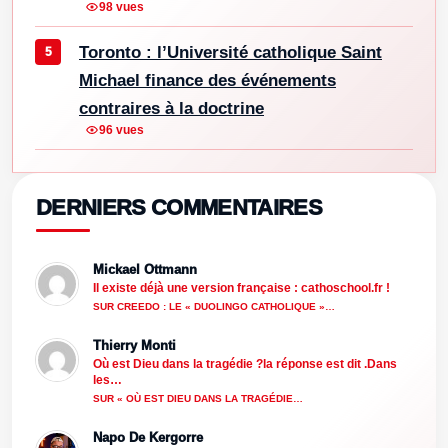
98 vues
Toronto : l’Université catholique Saint
Michael finance des événements
contraires à la doctrine
96 vues
DERNIERS COMMENTAIRES
Mickael Ottmann
Il existe déjà une version française : cathoschool.fr !
SUR CREEDO : LE « DUOLINGO CATHOLIQUE »…
Thierry Monti
Où est Dieu dans la tragédie ?la réponse est dit .Dans
les…
SUR « OÙ EST DIEU DANS LA TRAGÉDIE…
Napo De Kergorre