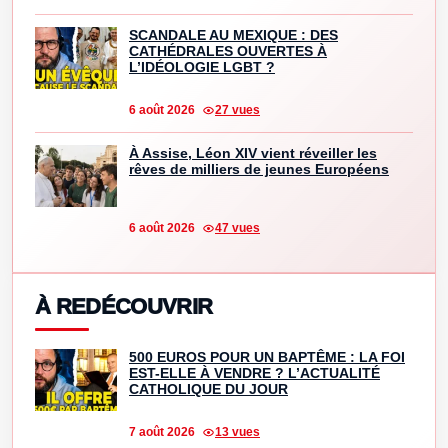
SCANDALE AU MEXIQUE : DES
CATHÉDRALES OUVERTES À
L’IDÉOLOGIE LGBT ?
6 août 2026
27 vues
À Assise, Léon XIV vient réveiller les
rêves de milliers de jeunes Européens
6 août 2026
47 vues
À REDÉCOUVRIR
500 EUROS POUR UN BAPTÊME : LA FOI
EST-ELLE À VENDRE ? L’ACTUALITÉ
CATHOLIQUE DU JOUR
7 août 2026
13 vues