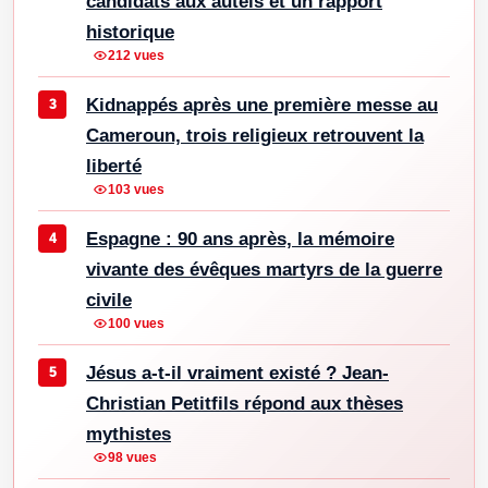
candidats aux autels et un rapport
historique
212 vues
Kidnappés après une première messe au
Cameroun, trois religieux retrouvent la
liberté
103 vues
Espagne : 90 ans après, la mémoire
vivante des évêques martyrs de la guerre
civile
100 vues
Jésus a-t-il vraiment existé ? Jean-
Christian Petitfils répond aux thèses
mythistes
98 vues