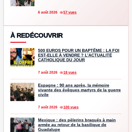
6 août 2026
57 vues
À REDÉCOUVRIR
500 EUROS POUR UN BAPTÊME : LA FOI
EST-ELLE À VENDRE ? L’ACTUALITÉ
CATHOLIQUE DU JOUR
7 août 2026
18 vues
Espagne : 90 ans après, la mémoire
vivante des évêques martyrs de la guerre
civile
7 août 2026
100 vues
Mexique : des pèlerins braqués à main
armée au retour de la basilique de
Guadalupe