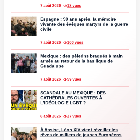
7 août 2026
18 vues
Espagne : 90 ans après, la mémoire
vivante des évêques martyrs de la guerre
civile
7 août 2026
100 vues
Mexique : des pèlerins braqués à main
armée au retour de la basilique de
Guadalupe
7 août 2026
59 vues
SCANDALE AU MEXIQUE : DES
CATHÉDRALES OUVERTES À
L’IDÉOLOGIE LGBT ?
6 août 2026
27 vues
À Assise, Léon XIV vient réveiller les
rêves de milliers de jeunes Européens