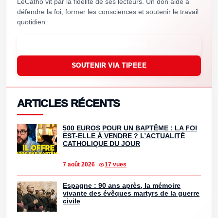
LeCatho vit par la fidélité de ses lecteurs. Un don aide à
défendre la foi, former les consciences et soutenir le travail
quotidien.
SOUTENIR VIA PAYPAL
SOUTENIR VIA TIPEEE
ARTICLES RÉCENTS
500 EUROS POUR UN BAPTÊME : LA FOI
EST-ELLE À VENDRE ? L’ACTUALITÉ
CATHOLIQUE DU JOUR
7 août 2026
17 vues
Espagne : 90 ans après, la mémoire
vivante des évêques martyrs de la guerre
civile