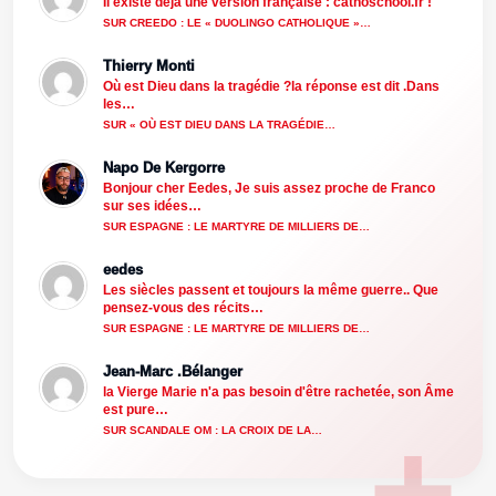
Il existe déjà une version française : cathoschool.fr !
SUR CREEDO : LE « DUOLINGO CATHOLIQUE »…
Thierry Monti
Où est Dieu dans la tragédie ?la réponse est dit .Dans
les…
SUR « OÙ EST DIEU DANS LA TRAGÉDIE…
Napo De Kergorre
Bonjour cher Eedes, Je suis assez proche de Franco
sur ses idées…
SUR ESPAGNE : LE MARTYRE DE MILLIERS DE…
eedes
Les siècles passent et toujours la même guerre.. Que
pensez-vous des récits…
SUR ESPAGNE : LE MARTYRE DE MILLIERS DE…
Jean-Marc .Bélanger
la Vierge Marie n'a pas besoin d'être rachetée, son Âme
est pure…
SUR SCANDALE OM : LA CROIX DE LA…