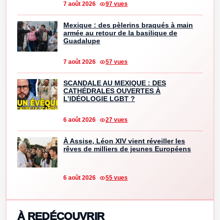
7 août 2026
97 vues
Mexique : des pèlerins braqués à main
armée au retour de la basilique de
Guadalupe
7 août 2026
57 vues
SCANDALE AU MEXIQUE : DES
CATHÉDRALES OUVERTES À
L’IDÉOLOGIE LGBT ?
6 août 2026
27 vues
À Assise, Léon XIV vient réveiller les
rêves de milliers de jeunes Européens
6 août 2026
55 vues
À REDÉCOUVRIR