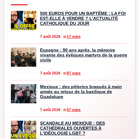
500 EUROS POUR UN BAPTÊME : LA FOI
EST-ELLE À VENDRE ? L’ACTUALITÉ
CATHOLIQUE DU JOUR
7 août 2026
17 vues
Espagne : 90 ans après, la mémoire
vivante des évêques martyrs de la guerre
civile
7 août 2026
97 vues
Mexique : des pèlerins braqués à main
armée au retour de la basilique de
Guadalupe
7 août 2026
57 vues
SCANDALE AU MEXIQUE : DES
CATHÉDRALES OUVERTES À
L’IDÉOLOGIE LGBT ?