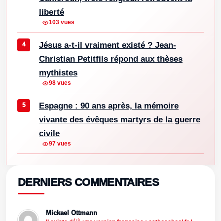
liberté
103 vues
Jésus a-t-il vraiment existé ? Jean-
Christian Petitfils répond aux thèses
mythistes
98 vues
Espagne : 90 ans après, la mémoire
vivante des évêques martyrs de la guerre
civile
97 vues
DERNIERS COMMENTAIRES
Mickael Ottmann