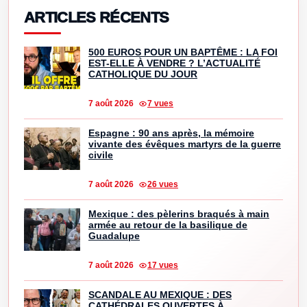
ARTICLES RÉCENTS
500 EUROS POUR UN BAPTÊME : LA FOI
EST-ELLE À VENDRE ? L’ACTUALITÉ
CATHOLIQUE DU JOUR
7 août 2026
7 vues
Espagne : 90 ans après, la mémoire
vivante des évêques martyrs de la guerre
civile
7 août 2026
26 vues
Mexique : des pèlerins braqués à main
armée au retour de la basilique de
Guadalupe
7 août 2026
17 vues
SCANDALE AU MEXIQUE : DES
CATHÉDRALES OUVERTES À