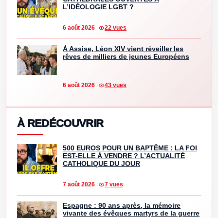
L’IDÉOLOGIE LGBT ?
6 août 2026
22 vues
À Assise, Léon XIV vient réveiller les
rêves de milliers de jeunes Européens
6 août 2026
43 vues
À REDÉCOUVRIR
500 EUROS POUR UN BAPTÊME : LA FOI
EST-ELLE À VENDRE ? L’ACTUALITÉ
CATHOLIQUE DU JOUR
7 août 2026
7 vues
Espagne : 90 ans après, la mémoire
vivante des évêques martyrs de la guerre