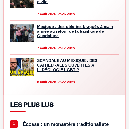
civile
7 août 2026
26 vues
Mexique : des pèlerins braqués à main
armée au retour de la basilique de
Guadalupe
7 août 2026
17 vues
SCANDALE AU MEXIQUE : DES
CATHÉDRALES OUVERTES À
L’IDÉOLOGIE LGBT ?
6 août 2026
22 vues
LES PLUS LUS
Écosse : un monastère traditionaliste