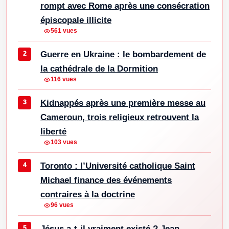
rompt avec Rome après une consécration
épiscopale illicite
561 vues
Guerre en Ukraine : le bombardement de
la cathédrale de la Dormition
116 vues
Kidnappés après une première messe au
Cameroun, trois religieux retrouvent la
liberté
103 vues
Toronto : l’Université catholique Saint
Michael finance des événements
contraires à la doctrine
96 vues
Jésus a-t-il vraiment existé ? Jean-