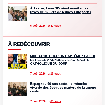
À Assise, Léon XIV vient réveiller les
rêves de milliers de jeunes Européens
6 août 2026
47 vues
À REDÉCOUVRIR
500 EUROS POUR UN BAPTÊME : LA FOI
EST-ELLE À VENDRE ? L’ACTUALITÉ
CATHOLIQUE DU JOUR
7 août 2026
13 vues
Espagne : 90 ans après, la mémoire
vivante des évêques martyrs de la guerre
civile
7 août 2026
69 vues