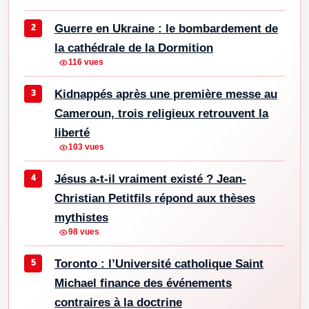
Guerre en Ukraine : le bombardement de
la cathédrale de la Dormition
116 vues
Kidnappés après une première messe au
Cameroun, trois religieux retrouvent la
liberté
103 vues
Jésus a-t-il vraiment existé ? Jean-
Christian Petitfils répond aux thèses
mythistes
98 vues
Toronto : l’Université catholique Saint
Michael finance des événements
contraires à la doctrine