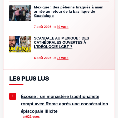
Mexique : des pèlerins braqués à main
armée au retour de la basilique de
Guadalupe
7 août 2026
39 vues
SCANDALE AU MEXIQUE : DES
CATHÉDRALES OUVERTES À
L’IDÉOLOGIE LGBT ?
6 août 2026
27 vues
LES PLUS LUS
Écosse : un monastère traditionaliste
rompt avec Rome après une consécration
épiscopale illicite
621 vues