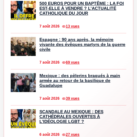
500 EUROS POUR UN BAPTÊME : LA FOI
EST-ELLE À VENDRE ? L’ACTUALITÉ
CATHOLIQUE DU JOUR
7 août 2026
13 vues
Espagne : 90 ans après, la mémoire
vivante des évêques martyrs de la guerre
civile
7 août 2026
69 vues
Mexique : des pèlerins braqués à main
armée au retour de la basilique de
Guadalupe
7 août 2026
39 vues
SCANDALE AU MEXIQUE : DES
CATHÉDRALES OUVERTES À
L’IDÉOLOGIE LGBT ?
6 août 2026
27 vues