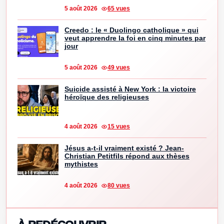
5 août 2026
65 vues
Creedo : le « Duolingo catholique » qui
veut apprendre la foi en cinq minutes par
jour
5 août 2026
49 vues
Suicide assisté à New York : la victoire
héroïque des religieuses
4 août 2026
15 vues
Jésus a-t-il vraiment existé ? Jean-
Christian Petitfils répond aux thèses
mythistes
4 août 2026
80 vues