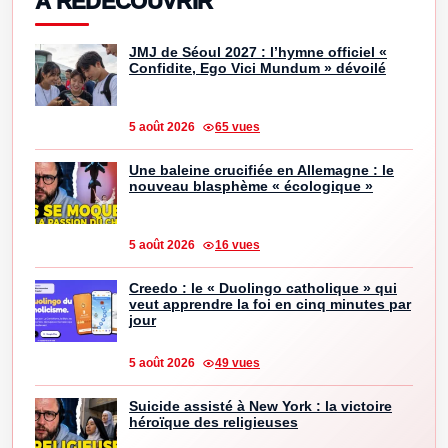
À REDÉCOUVRIR
JMJ de Séoul 2027 : l’hymne officiel «
Confidite, Ego Vici Mundum » dévoilé
5 août 2026
65 vues
Une baleine crucifiée en Allemagne : le
nouveau blasphème « écologique »
5 août 2026
16 vues
Creedo : le « Duolingo catholique » qui
veut apprendre la foi en cinq minutes par
jour
5 août 2026
49 vues
Suicide assisté à New York : la victoire
héroïque des religieuses