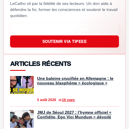
LeCatho vit par la fidélité de ses lecteurs. Un don aide à
défendre la foi, former les consciences et soutenir le travail
quotidien.
SOUTENIR VIA PAYPAL
SOUTENIR VIA TIPEEE
ARTICLES RÉCENTS
Une baleine crucifiée en Allemagne : le
nouveau blasphème « écologique »
5 août 2026
16 vues
JMJ de Séoul 2027 : l’hymne officiel «
Confidite, Ego Vici Mundum » dévoilé