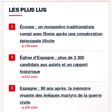
LES PLUS LUS
Écosse : un monastère traditionaliste
rompt avec Rome après une consécration
épiscopale illicite
729 vues
Église d’Espagne : plus de 3 300
candidats aux autels et un rapport
historique
212 vues
Espagne : 90 ans après, la mémoire
vivante des évêques martyrs de la guerre
civile
106 vues