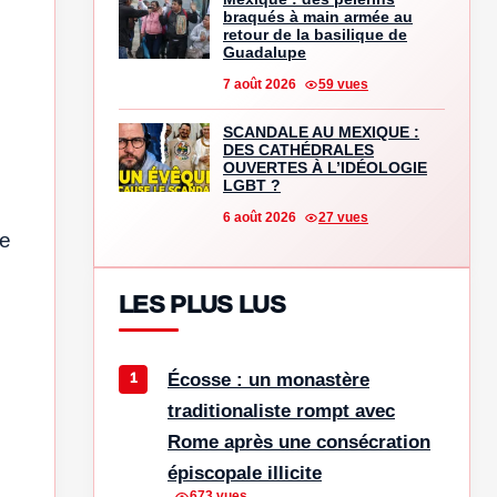
braqués à main armée au
retour de la basilique de
Guadalupe
7 août 2026
59 vues
SCANDALE AU MEXIQUE :
DES CATHÉDRALES
OUVERTES À L’IDÉOLOGIE
LGBT ?
6 août 2026
27 vues
ne
LES PLUS LUS
Écosse : un monastère
traditionaliste rompt avec
Rome après une consécration
épiscopale illicite
673 vues