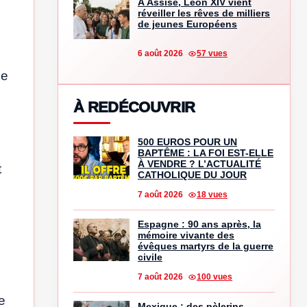
À Assise, Léon XIV vient
réveiller les rêves de milliers
de jeunes Européens
6 août 2026
57 vues
de
À REDÉCOUVRIR
500 EUROS POUR UN
BAPTÊME : LA FOI EST-ELLE
À VENDRE ? L’ACTUALITÉ
t
CATHOLIQUE DU JOUR
7 août 2026
18 vues
Espagne : 90 ans après, la
mémoire vivante des
évêques martyrs de la guerre
civile
7 août 2026
100 vues
e
Mexique : des pèlerins