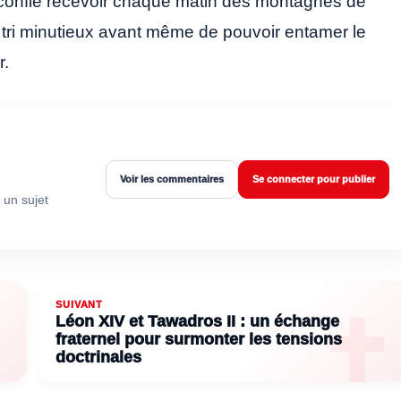
fet confie recevoir chaque matin des montagnes de
tri minutieux avant même de pouvoir entamer le
r.
Voir les commentaires
Se connecter pour publier
 un sujet
SUIVANT
Léon XIV et Tawadros II : un échange
fraternel pour surmonter les tensions
doctrinales