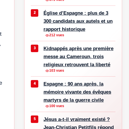
Église d’Espagne : plus de 3
300 candidats aux autels et un
rapport historique
t
212 vues
,
Kidnappés après une première
messe au Cameroun, trois
religieux retrouvent la liberté
103 vues
e
Espagne : 90 ans après, la
mémoire vivante des évêques
martyrs de la guerre civile
100 vues
Jésus a-t-il vraiment existé ?
Jean-Christian Petitfils répond