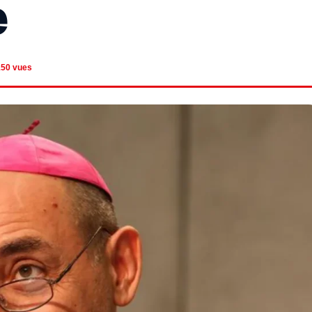
e
150 vues