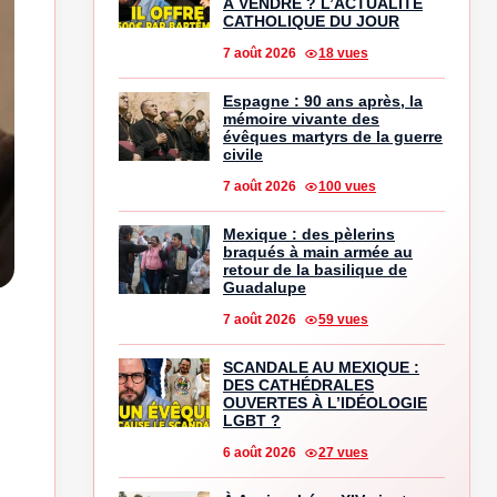
À VENDRE ? L’ACTUALITÉ
CATHOLIQUE DU JOUR
7 août 2026
18 vues
Espagne : 90 ans après, la
mémoire vivante des
évêques martyrs de la guerre
civile
7 août 2026
100 vues
Mexique : des pèlerins
braqués à main armée au
retour de la basilique de
Guadalupe
7 août 2026
59 vues
SCANDALE AU MEXIQUE :
DES CATHÉDRALES
OUVERTES À L’IDÉOLOGIE
LGBT ?
6 août 2026
27 vues