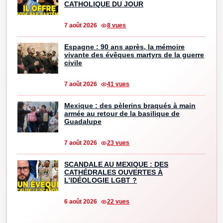
CATHOLIQUE DU JOUR
7 août 2026
8 vues
Espagne : 90 ans après, la mémoire
vivante des évêques martyrs de la guerre
civile
7 août 2026
41 vues
Mexique : des pèlerins braqués à main
armée au retour de la basilique de
Guadalupe
7 août 2026
23 vues
SCANDALE AU MEXIQUE : DES
CATHÉDRALES OUVERTES À
L’IDÉOLOGIE LGBT ?
6 août 2026
22 vues