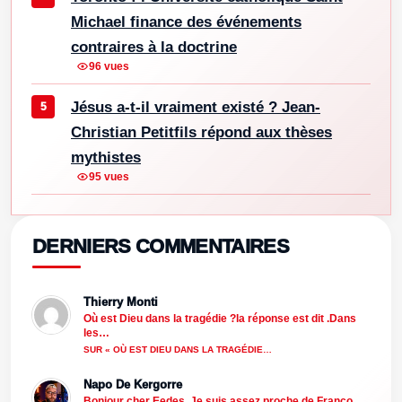
Michael finance des événements
contraires à la doctrine
96 vues
Jésus a-t-il vraiment existé ? Jean-
Christian Petitfils répond aux thèses
mythistes
95 vues
DERNIERS COMMENTAIRES
Thierry Monti
Où est Dieu dans la tragédie ?la réponse est dit .Dans
les…
SUR « OÙ EST DIEU DANS LA TRAGÉDIE…
Napo De Kergorre
Bonjour cher Eedes, Je suis assez proche de Franco