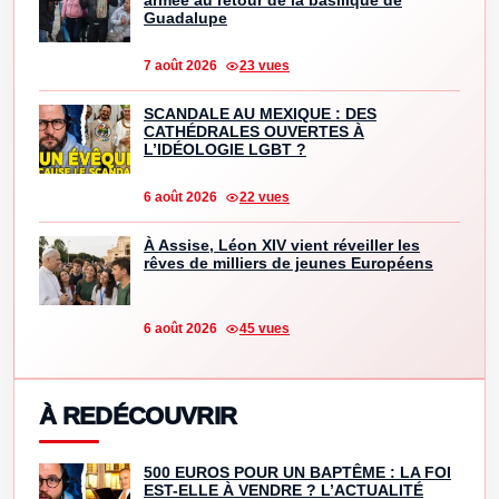
armée au retour de la basilique de
Guadalupe
7 août 2026
23 vues
SCANDALE AU MEXIQUE : DES
CATHÉDRALES OUVERTES À
L’IDÉOLOGIE LGBT ?
6 août 2026
22 vues
À Assise, Léon XIV vient réveiller les
rêves de milliers de jeunes Européens
6 août 2026
45 vues
À REDÉCOUVRIR
500 EUROS POUR UN BAPTÊME : LA FOI
EST-ELLE À VENDRE ? L’ACTUALITÉ