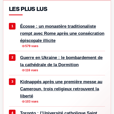
LES PLUS LUS
Écosse : un monastère traditionaliste
rompt avec Rome après une consécration
épiscopale illicite
579 vues
Guerre en Ukraine : le bombardement de
la cathédrale de la Dormition
116 vues
Kidnappés après une première messe au
Cameroun, trois religieux retrouvent la
liberté
103 vues
Toronto : l’Université catholique Saint