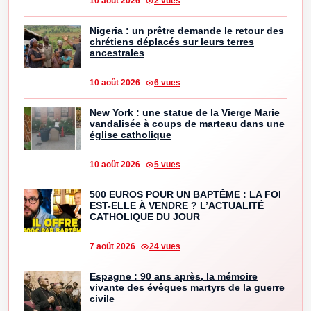
10 août 2026
2 vues
Nigeria : un prêtre demande le retour des
chrétiens déplacés sur leurs terres
ancestrales
10 août 2026
6 vues
New York : une statue de la Vierge Marie
vandalisée à coups de marteau dans une
église catholique
10 août 2026
5 vues
500 EUROS POUR UN BAPTÊME : LA FOI
EST-ELLE À VENDRE ? L’ACTUALITÉ
CATHOLIQUE DU JOUR
7 août 2026
24 vues
Espagne : 90 ans après, la mémoire
vivante des évêques martyrs de la guerre
civile