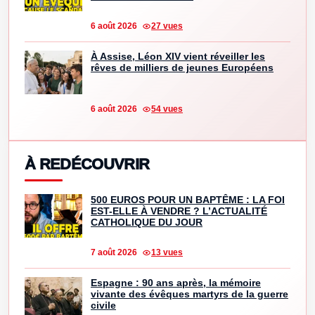
6 août 2026
27 vues
À Assise, Léon XIV vient réveiller les
rêves de milliers de jeunes Européens
6 août 2026
54 vues
À REDÉCOUVRIR
500 EUROS POUR UN BAPTÊME : LA FOI
EST-ELLE À VENDRE ? L’ACTUALITÉ
CATHOLIQUE DU JOUR
7 août 2026
13 vues
Espagne : 90 ans après, la mémoire
vivante des évêques martyrs de la guerre
civile