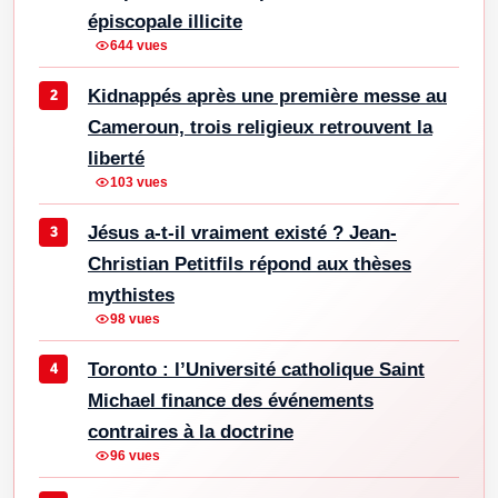
épiscopale illicite
644 vues
Kidnappés après une première messe au
Cameroun, trois religieux retrouvent la
liberté
103 vues
Jésus a-t-il vraiment existé ? Jean-
Christian Petitfils répond aux thèses
mythistes
98 vues
Toronto : l’Université catholique Saint
Michael finance des événements
contraires à la doctrine
96 vues