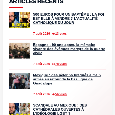
ARTICLES RÉCENTS
500 EUROS POUR UN BAPTÊME : LA FOI
EST-ELLE À VENDRE ? L’ACTUALITÉ
CATHOLIQUE DU JOUR
7 août 2026
13 vues
Espagne : 90 ans après, la mémoire
vivante des évêques martyrs de la guerre
civile
7 août 2026
78 vues
Mexique : des pèlerins braqués à main
armée au retour de la basilique de
Guadalupe
7 août 2026
56 vues
SCANDALE AU MEXIQUE : DES
CATHÉDRALES OUVERTES À
L’IDÉOLOGIE LGBT ?