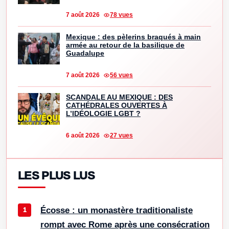
7 août 2026
78 vues
Mexique : des pèlerins braqués à main
armée au retour de la basilique de
Guadalupe
7 août 2026
56 vues
SCANDALE AU MEXIQUE : DES
CATHÉDRALES OUVERTES À
L’IDÉOLOGIE LGBT ?
6 août 2026
27 vues
LES PLUS LUS
Écosse : un monastère traditionaliste
rompt avec Rome après une consécration