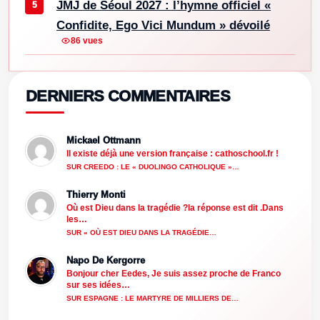
JMJ de Séoul 2027 : l’hymne officiel «
Confidite, Ego Vici Mundum » dévoilé
86 vues
DERNIERS COMMENTAIRES
Mickael Ottmann
Il existe déjà une version française : cathoschool.fr !
SUR CREEDO : LE « DUOLINGO CATHOLIQUE »…
Thierry Monti
Où est Dieu dans la tragédie ?la réponse est dit .Dans
les…
SUR « OÙ EST DIEU DANS LA TRAGÉDIE…
Napo De Kergorre
Bonjour cher Eedes, Je suis assez proche de Franco
sur ses idées…
SUR ESPAGNE : LE MARTYRE DE MILLIERS DE…