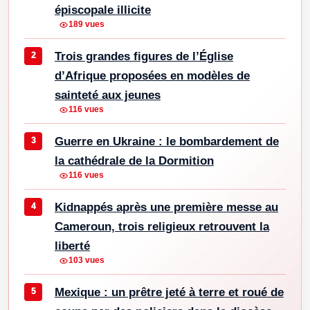
épiscopale illicite
189 vues
Trois grandes figures de l’Église
d’Afrique proposées en modèles de
sainteté aux jeunes
116 vues
Guerre en Ukraine : le bombardement de
la cathédrale de la Dormition
116 vues
Kidnappés après une première messe au
Cameroun, trois religieux retrouvent la
liberté
103 vues
Mexique : un prêtre jeté à terre et roué de