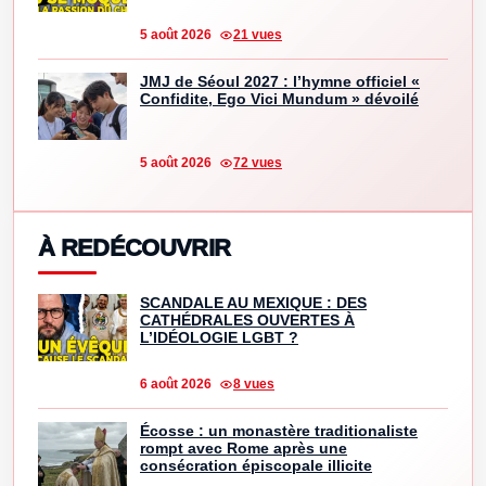
5 août 2026
21 vues
JMJ de Séoul 2027 : l’hymne officiel «
Confidite, Ego Vici Mundum » dévoilé
5 août 2026
72 vues
À REDÉCOUVRIR
SCANDALE AU MEXIQUE : DES
CATHÉDRALES OUVERTES À
L’IDÉOLOGIE LGBT ?
6 août 2026
8 vues
Écosse : un monastère traditionaliste
rompt avec Rome après une
consécration épiscopale illicite