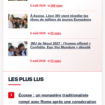
6 août 2026
189 vues
À Assise, Léon XIV vient réveiller les
rêves de milliers de jeunes Européens
6 août 2026
25 vues
JMJ de Séoul 2027 : l’hymne officiel «
Confidite, Ego Vici Mundum » dévoilé
5 août 2026
72 vues
LES PLUS LUS
Écosse : un monastère traditionaliste
rompt avec Rome après une consécration