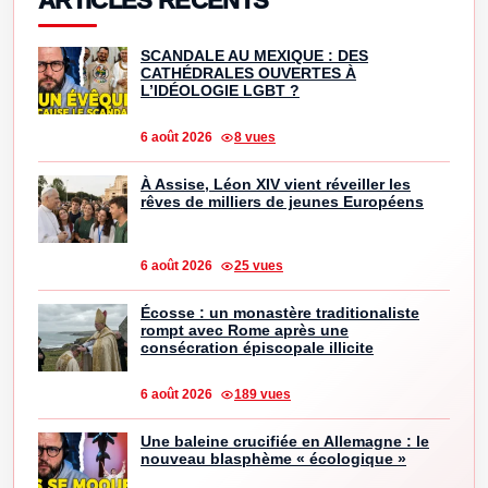
ARTICLES RÉCENTS
SCANDALE AU MEXIQUE : DES
CATHÉDRALES OUVERTES À
L’IDÉOLOGIE LGBT ?
6 août 2026
8 vues
À Assise, Léon XIV vient réveiller les
rêves de milliers de jeunes Européens
6 août 2026
25 vues
Écosse : un monastère traditionaliste
rompt avec Rome après une
consécration épiscopale illicite
6 août 2026
189 vues
Une baleine crucifiée en Allemagne : le
nouveau blasphème « écologique »