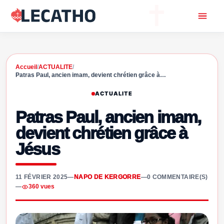
Accueil
/
ACTUALITE
/
Patras Paul, ancien imam, devient chrétien grâce à…
ACTUALITE
Patras Paul, ancien imam,
devient chrétien grâce à
Jésus
11 FÉVRIER 2025
—
NAPO DE KERGORRE
—
0 COMMENTAIRE(S)
—
360 vues