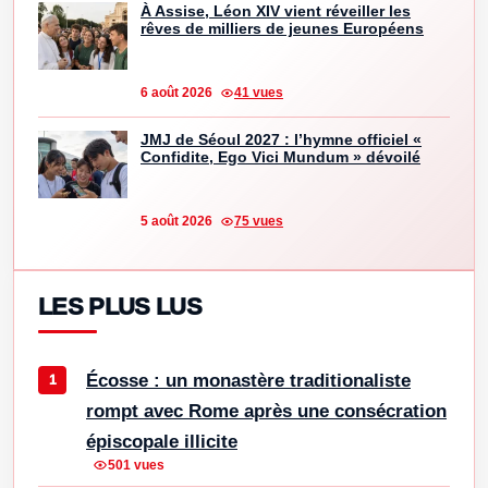
À Assise, Léon XIV vient réveiller les
rêves de milliers de jeunes Européens
6 août 2026
41 vues
JMJ de Séoul 2027 : l’hymne officiel «
Confidite, Ego Vici Mundum » dévoilé
5 août 2026
75 vues
LES PLUS LUS
Écosse : un monastère traditionaliste
rompt avec Rome après une consécration
épiscopale illicite
501 vues