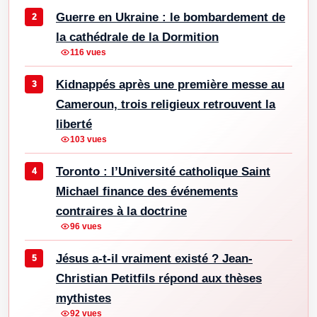
Guerre en Ukraine : le bombardement de
la cathédrale de la Dormition
116 vues
Kidnappés après une première messe au
Cameroun, trois religieux retrouvent la
liberté
103 vues
Toronto : l’Université catholique Saint
Michael finance des événements
contraires à la doctrine
96 vues
Jésus a-t-il vraiment existé ? Jean-
Christian Petitfils répond aux thèses
mythistes
92 vues