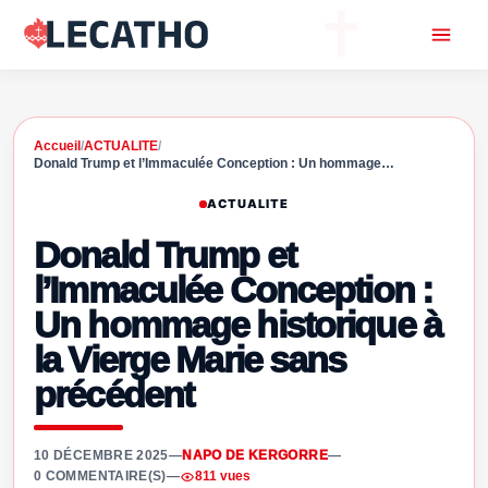
Accueil
/
ACTUALITE
/
Donald Trump et l’Immaculée Conception : Un hommage…
ACTUALITE
Donald Trump et
l’Immaculée Conception :
Un hommage historique à
la Vierge Marie sans
précédent
10 DÉCEMBRE 2025
—
NAPO DE KERGORRE
—
0 COMMENTAIRE(S)
—
811 vues