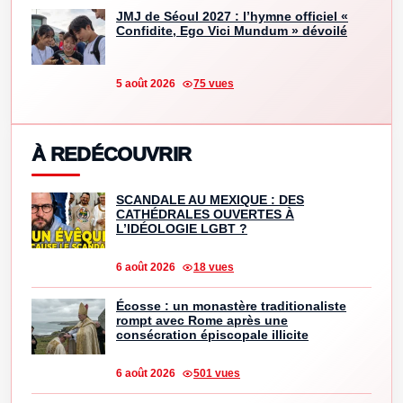
JMJ de Séoul 2027 : l’hymne officiel «
Confidite, Ego Vici Mundum » dévoilé
5 août 2026
75 vues
À REDÉCOUVRIR
SCANDALE AU MEXIQUE : DES
CATHÉDRALES OUVERTES À
L’IDÉOLOGIE LGBT ?
6 août 2026
18 vues
Écosse : un monastère traditionaliste
rompt avec Rome après une
consécration épiscopale illicite
6 août 2026
501 vues