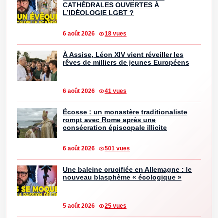
CATHÉDRALES OUVERTES À
L’IDÉOLOGIE LGBT ?
6 août 2026
18 vues
À Assise, Léon XIV vient réveiller les
rêves de milliers de jeunes Européens
6 août 2026
41 vues
Écosse : un monastère traditionaliste
rompt avec Rome après une
consécration épiscopale illicite
6 août 2026
501 vues
Une baleine crucifiée en Allemagne : le
nouveau blasphème « écologique »
5 août 2026
25 vues