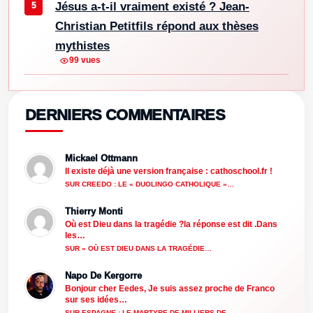
Jésus a-t-il vraiment existé ? Jean-
Christian Petitfils répond aux thèses
mythistes
99 vues
DERNIERS COMMENTAIRES
Mickael Ottmann
Il existe déjà une version française : cathoschool.fr !
SUR CREEDO : LE « DUOLINGO CATHOLIQUE »…
Thierry Monti
Où est Dieu dans la tragédie ?la réponse est dit .Dans
les…
SUR « OÙ EST DIEU DANS LA TRAGÉDIE…
Napo De Kergorre
Bonjour cher Eedes, Je suis assez proche de Franco
sur ses idées…
SUR ESPAGNE : LE MARTYRE DE MILLIERS DE…