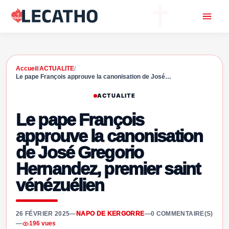
Accueil
/
ACTUALITE
/
Le pape François approuve la canonisation de José…
ACTUALITE
Le pape François
approuve la canonisation
de José Gregorio
Hernandez, premier saint
vénézuélien
26 FÉVRIER 2025
—
NAPO DE KERGORRE
—
0 COMMENTAIRE(S)
—
196 vues