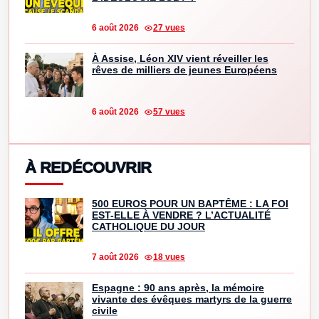
6 août 2026
27 vues
À Assise, Léon XIV vient réveiller les
rêves de milliers de jeunes Européens
6 août 2026
57 vues
À REDÉCOUVRIR
500 EUROS POUR UN BAPTÊME : LA FOI
EST-ELLE À VENDRE ? L’ACTUALITÉ
CATHOLIQUE DU JOUR
7 août 2026
18 vues
Espagne : 90 ans après, la mémoire
vivante des évêques martyrs de la guerre
civile