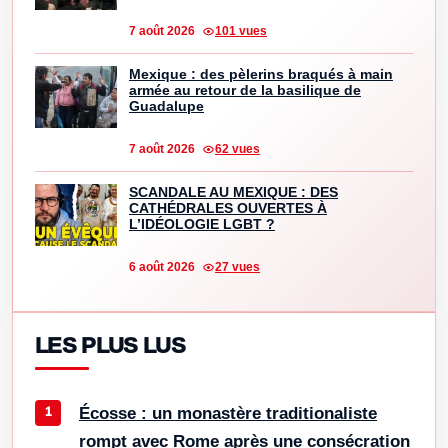
7 août 2026
101 vues
Mexique : des pèlerins braqués à main
armée au retour de la basilique de
Guadalupe
7 août 2026
62 vues
SCANDALE AU MEXIQUE : DES
CATHÉDRALES OUVERTES À
L’IDÉOLOGIE LGBT ?
6 août 2026
27 vues
LES PLUS LUS
Écosse : un monastère traditionaliste
rompt avec Rome après une consécration