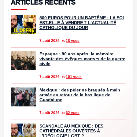
ARTICLES RÉCENTS
500 EUROS POUR UN BAPTÊME : LA FOI
EST-ELLE À VENDRE ? L’ACTUALITÉ
CATHOLIQUE DU JOUR
7 août 2026
18 vues
Espagne : 90 ans après, la mémoire
vivante des évêques martyrs de la guerre
civile
7 août 2026
101 vues
Mexique : des pèlerins braqués à main
armée au retour de la basilique de
Guadalupe
7 août 2026
62 vues
SCANDALE AU MEXIQUE : DES
CATHÉDRALES OUVERTES À
L’IDÉOLOGIE LGBT ?