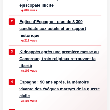
épiscopale illicite
689 vues
Église d’Espagne : plus de 3 300
candidats aux autels et un rapport
historique
212 vues
Kidnappés après une première messe au
Cameroun, trois religieux retrouvent la
liberté
103 vues
Espagne : 90 ans après, la mémoire
vivante des évêques martyrs de la guerre
civile
101 vues