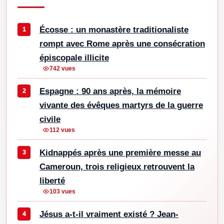
Écosse : un monastère traditionaliste
rompt avec Rome après une consécration
épiscopale illicite
742 vues
Espagne : 90 ans après, la mémoire
vivante des évêques martyrs de la guerre
civile
112 vues
Kidnappés après une première messe au
Cameroun, trois religieux retrouvent la
liberté
103 vues
Jésus a-t-il vraiment existé ? Jean-