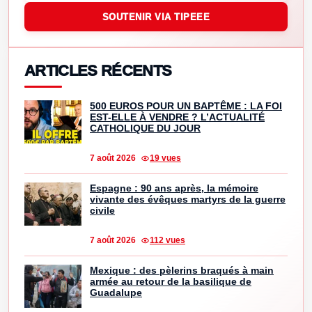
SOUTENIR VIA TIPEEE
ARTICLES RÉCENTS
500 EUROS POUR UN BAPTÊME : LA FOI
EST-ELLE À VENDRE ? L’ACTUALITÉ
CATHOLIQUE DU JOUR
7 août 2026
19 vues
Espagne : 90 ans après, la mémoire
vivante des évêques martyrs de la guerre
civile
7 août 2026
112 vues
Mexique : des pèlerins braqués à main
armée au retour de la basilique de
Guadalupe