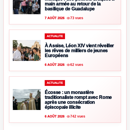
main armée au retour de la
basilique de Guadalupe
73 vues
7 AOÛT 2026
ACTUALITE
À Assise, Léon XIV vient réveiller
les rêves de milliers de jeunes
Européens
62 vues
6 AOÛT 2026
ACTUALITE
Écosse : un monastère
traditionaliste rompt avec Rome
après une consécration
épiscopale illicite
742 vues
6 AOÛT 2026