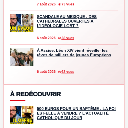
7 août 2026
73 vues
SCANDALE AU MEXIQUE : DES
CATHÉDRALES OUVERTES À
L’IDÉOLOGIE LGBT ?
6 août 2026
28 vues
À Assise, Léon XIV vient réveiller les
rêves de milliers de jeunes Européens
6 août 2026
62 vues
À REDÉCOUVRIR
500 EUROS POUR UN BAPTÊME : LA FOI
EST-ELLE À VENDRE ? L’ACTUALITÉ
CATHOLIQUE DU JOUR