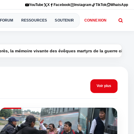
YouTube
X
Facebook
Instagram
TikTok
WhatsApp
FORUM
RESSOURCES
SOUTENIR
CONNEXION
•
te des évêques martyrs de la guerre civile
Mexique : des p
92 vues
Voir plus