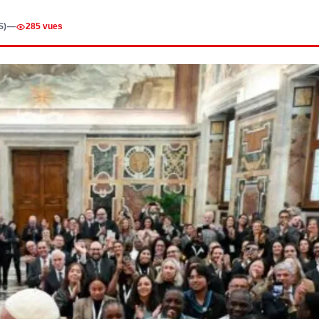
S)
—
285 vues