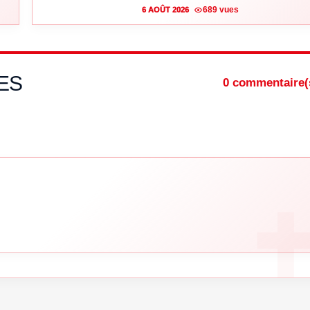
689 vues
6 AOÛT 2026
ES
0 commentaire(