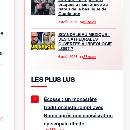
braqués à main armée au
retour de la basilique de
Guadalupe
7 août 2026
62 vues
ne
SCANDALE AU MEXIQUE :
DES CATHÉDRALES
OUVERTES À L’IDÉOLOGIE
LGBT ?
de
6 août 2026
27 vues
.
LES PLUS LUS
Écosse : un monastère
traditionaliste rompt avec
Rome après une consécration
le
épiscopale illicite
689 vues