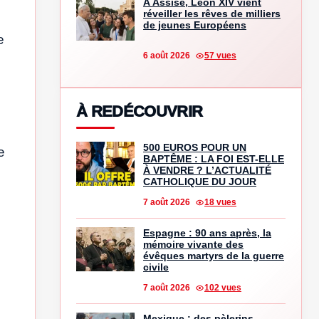
À Assise, Léon XIV vient
réveiller les rêves de milliers
de jeunes Européens
e
6 août 2026
57 vues
À REDÉCOUVRIR
500 EUROS POUR UN
e
BAPTÊME : LA FOI EST-ELLE
À VENDRE ? L’ACTUALITÉ
CATHOLIQUE DU JOUR
7 août 2026
18 vues
Espagne : 90 ans après, la
mémoire vivante des
évêques martyrs de la guerre
civile
7 août 2026
102 vues
Mexique : des pèlerins