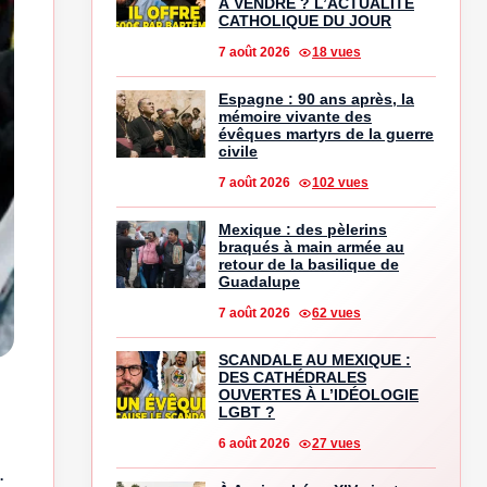
À VENDRE ? L’ACTUALITÉ
CATHOLIQUE DU JOUR
7 août 2026
18 vues
Espagne : 90 ans après, la
mémoire vivante des
évêques martyrs de la guerre
civile
7 août 2026
102 vues
Mexique : des pèlerins
braqués à main armée au
retour de la basilique de
Guadalupe
7 août 2026
62 vues
SCANDALE AU MEXIQUE :
DES CATHÉDRALES
OUVERTES À L’IDÉOLOGIE
LGBT ?
6 août 2026
27 vues
.