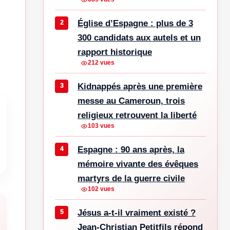
Église d’Espagne : plus de 3
300 candidats aux autels et un
rapport historique
212 vues
Kidnappés après une première
messe au Cameroun, trois
religieux retrouvent la liberté
103 vues
Espagne : 90 ans après, la
mémoire vivante des évêques
martyrs de la guerre civile
102 vues
Jésus a-t-il vraiment existé ?
Jean-Christian Petitfils répond