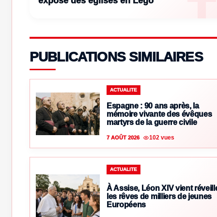
expose des églises en Lego
PUBLICATIONS SIMILAIRES
ACTUALITE
Espagne : 90 ans après, la
mémoire vivante des évêques
martyrs de la guerre civile
102 vues
7 AOÛT 2026
ACTUALITE
À Assise, Léon XIV vient réveill
les rêves de milliers de jeunes
Européens