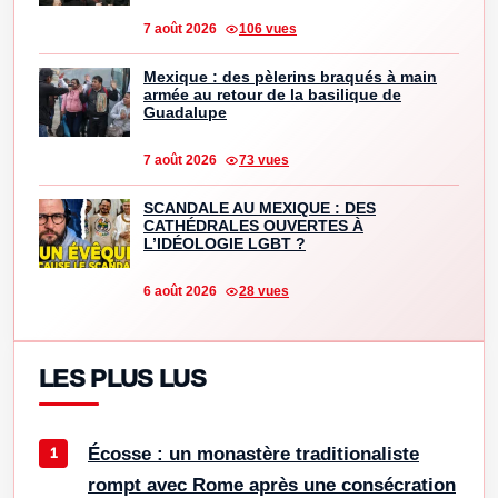
7 août 2026
106 vues
Mexique : des pèlerins braqués à main
armée au retour de la basilique de
Guadalupe
7 août 2026
73 vues
SCANDALE AU MEXIQUE : DES
CATHÉDRALES OUVERTES À
L’IDÉOLOGIE LGBT ?
6 août 2026
28 vues
LES PLUS LUS
Écosse : un monastère traditionaliste
rompt avec Rome après une consécration