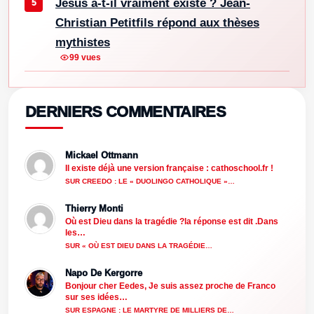
Jésus a-t-il vraiment existé ? Jean-
Christian Petitfils répond aux thèses
mythistes
99 vues
DERNIERS COMMENTAIRES
Mickael Ottmann
Il existe déjà une version française : cathoschool.fr !
SUR CREEDO : LE « DUOLINGO CATHOLIQUE »…
Thierry Monti
Où est Dieu dans la tragédie ?la réponse est dit .Dans
les…
SUR « OÙ EST DIEU DANS LA TRAGÉDIE…
Napo De Kergorre
Bonjour cher Eedes, Je suis assez proche de Franco
sur ses idées…
SUR ESPAGNE : LE MARTYRE DE MILLIERS DE…