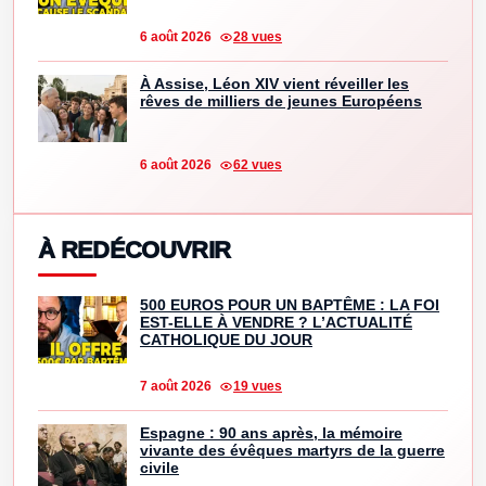
6 août 2026
28 vues
À Assise, Léon XIV vient réveiller les
rêves de milliers de jeunes Européens
6 août 2026
62 vues
À REDÉCOUVRIR
500 EUROS POUR UN BAPTÊME : LA FOI
EST-ELLE À VENDRE ? L’ACTUALITÉ
CATHOLIQUE DU JOUR
7 août 2026
19 vues
Espagne : 90 ans après, la mémoire
vivante des évêques martyrs de la guerre
civile