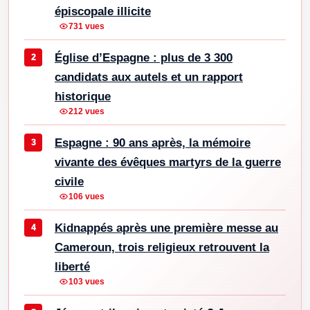
épiscopale illicite
731 vues
Église d’Espagne : plus de 3 300
candidats aux autels et un rapport
historique
212 vues
Espagne : 90 ans après, la mémoire
vivante des évêques martyrs de la guerre
civile
106 vues
Kidnappés après une première messe au
Cameroun, trois religieux retrouvent la
liberté
103 vues