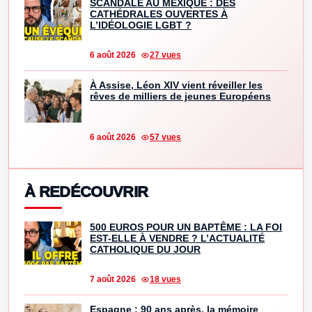
SCANDALE AU MEXIQUE : DES
CATHÉDRALES OUVERTES À
L’IDÉOLOGIE LGBT ?
6 août 2026
27 vues
À Assise, Léon XIV vient réveiller les
rêves de milliers de jeunes Européens
6 août 2026
57 vues
À REDÉCOUVRIR
500 EUROS POUR UN BAPTÊME : LA FOI
EST-ELLE À VENDRE ? L’ACTUALITÉ
CATHOLIQUE DU JOUR
7 août 2026
18 vues
Espagne : 90 ans après, la mémoire