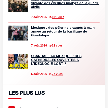
vivante des évêques martyrs de la guerre
civile
7 août 2026
101 vues
Mexique : des pèlerins braqués à main
armée au retour de la basilique de
Guadalupe
7 août 2026
62 vues
SCANDALE AU MEXIQUE : DES
CATHÉDRALES OUVERTES À
L’IDÉOLOGIE LGBT ?
6 août 2026
27 vues
LES PLUS LUS