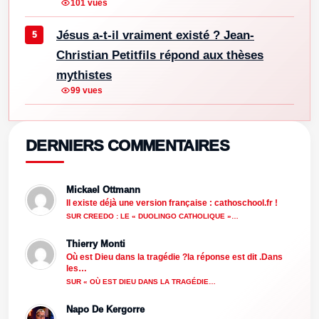
101 vues
Jésus a-t-il vraiment existé ? Jean-
Christian Petitfils répond aux thèses
mythistes
99 vues
DERNIERS COMMENTAIRES
Mickael Ottmann
Il existe déjà une version française : cathoschool.fr !
SUR CREEDO : LE « DUOLINGO CATHOLIQUE »…
Thierry Monti
Où est Dieu dans la tragédie ?la réponse est dit .Dans
les…
SUR « OÙ EST DIEU DANS LA TRAGÉDIE…
Napo De Kergorre