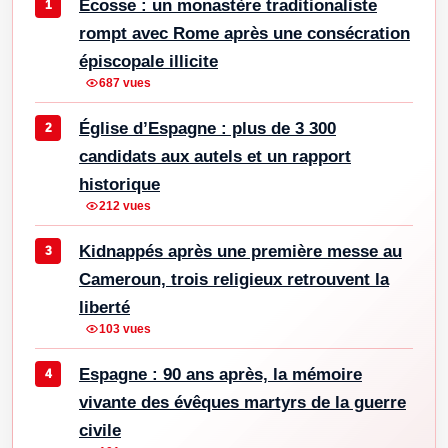
Écosse : un monastère traditionaliste
rompt avec Rome après une consécration
épiscopale illicite
687 vues
Église d’Espagne : plus de 3 300
candidats aux autels et un rapport
historique
212 vues
Kidnappés après une première messe au
Cameroun, trois religieux retrouvent la
liberté
103 vues
Espagne : 90 ans après, la mémoire
vivante des évêques martyrs de la guerre
civile