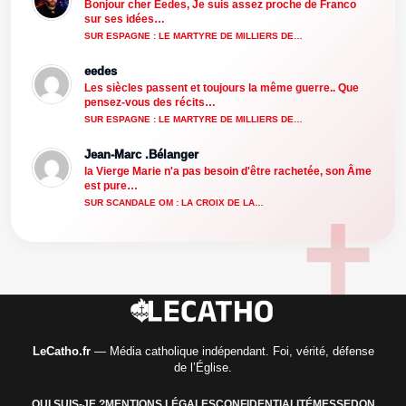
Bonjour cher Eedes, Je suis assez proche de Franco
sur ses idées…
SUR ESPAGNE : LE MARTYRE DE MILLIERS DE…
eedes
Les siècles passent et toujours la même guerre.. Que
pensez-vous des récits…
SUR ESPAGNE : LE MARTYRE DE MILLIERS DE…
Jean-Marc .Bélanger
la Vierge Marie n'a pas besoin d'être rachetée, son Âme
est pure…
SUR SCANDALE OM : LA CROIX DE LA…
LeCatho.fr
— Média catholique indépendant. Foi, vérité, défense
de l’Église.
QUI SUIS-JE ?
MENTIONS LÉGALES
CONFIDENTIALITÉ
MESSE
DON