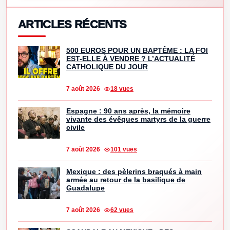
ARTICLES RÉCENTS
500 EUROS POUR UN BAPTÊME : LA FOI
EST-ELLE À VENDRE ? L’ACTUALITÉ
CATHOLIQUE DU JOUR
7 août 2026
18 vues
Espagne : 90 ans après, la mémoire
vivante des évêques martyrs de la guerre
civile
7 août 2026
101 vues
Mexique : des pèlerins braqués à main
armée au retour de la basilique de
Guadalupe
7 août 2026
62 vues