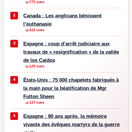
775 vues
Canada : Les anglicans bénissent
l’euthanasie
410 vues
Espagne : coup d’arrêt judiciaire aux
travaux de « resignification » de la vallée
de los Caidos
129 vues
États-Unis : 75 000 chapelets fabriqués à
la main pour la béatification de Mgr
Fulton Sheen
127 vues
Espagne : 90 ans après, la mémoire
vivante des évêques martyrs de la guerre