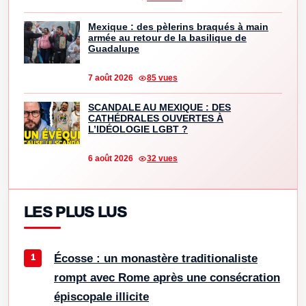
Mexique : des pèlerins braqués à main
armée au retour de la basilique de
Guadalupe
7 août 2026
85 vues
SCANDALE AU MEXIQUE : DES
CATHÉDRALES OUVERTES À
L’IDÉOLOGIE LGBT ?
6 août 2026
32 vues
LES PLUS LUS
Écosse : un monastère traditionaliste
rompt avec Rome après une consécration
épiscopale illicite