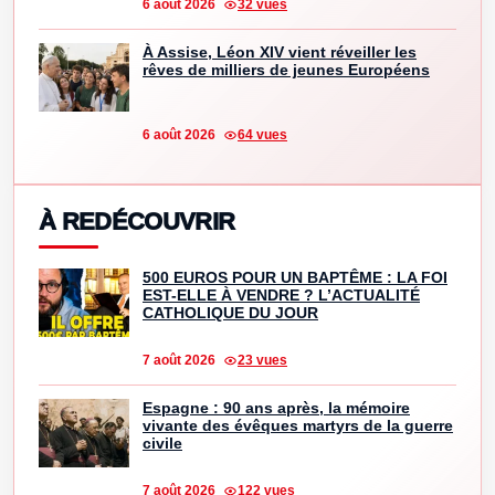
6 août 2026
32 vues
À Assise, Léon XIV vient réveiller les
rêves de milliers de jeunes Européens
6 août 2026
64 vues
À REDÉCOUVRIR
500 EUROS POUR UN BAPTÊME : LA FOI
EST-ELLE À VENDRE ? L’ACTUALITÉ
CATHOLIQUE DU JOUR
7 août 2026
23 vues
Espagne : 90 ans après, la mémoire
vivante des évêques martyrs de la guerre
civile
7 août 2026
122 vues