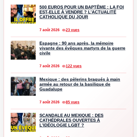
500 EUROS POUR UN BAPTÊME : LA FOI
EST-ELLE À VENDRE ? L’ACTUALITÉ
CATHOLIQUE DU JOUR
7 août 2026
23 vues
Espagne : 90 ans après, la mémoire
vivante des évêques martyrs de la guerre
civile
7 août 2026
122 vues
Mexique : des pèlerins braqués à main
armée au retour de la basilique de
Guadalupe
7 août 2026
85 vues
SCANDALE AU MEXIQUE : DES
CATHÉDRALES OUVERTES À
L’IDÉOLOGIE LGBT ?