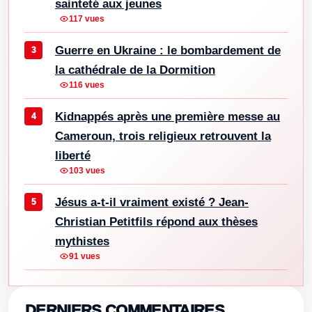
sainteté aux jeunes
117 vues
Guerre en Ukraine : le bombardement de
la cathédrale de la Dormition
116 vues
Kidnappés après une première messe au
Cameroun, trois religieux retrouvent la
liberté
103 vues
Jésus a-t-il vraiment existé ? Jean-
Christian Petitfils répond aux thèses
mythistes
91 vues
DERNIERS COMMENTAIRES