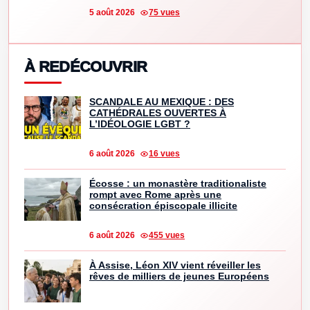
5 août 2026
75 vues
À REDÉCOUVRIR
SCANDALE AU MEXIQUE : DES
CATHÉDRALES OUVERTES À
L’IDÉOLOGIE LGBT ?
6 août 2026
16 vues
Écosse : un monastère traditionaliste
rompt avec Rome après une
consécration épiscopale illicite
6 août 2026
455 vues
À Assise, Léon XIV vient réveiller les
rêves de milliers de jeunes Européens