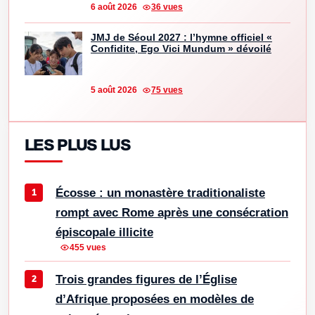
6 août 2026
36 vues
JMJ de Séoul 2027 : l’hymne officiel «
Confidite, Ego Vici Mundum » dévoilé
5 août 2026
75 vues
LES PLUS LUS
Écosse : un monastère traditionaliste
rompt avec Rome après une consécration
épiscopale illicite
455 vues
Trois grandes figures de l’Église
d’Afrique proposées en modèles de