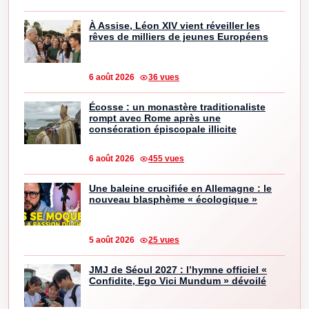
À Assise, Léon XIV vient réveiller les
rêves de milliers de jeunes Européens
6 août 2026
36 vues
Écosse : un monastère traditionaliste
rompt avec Rome après une
consécration épiscopale illicite
6 août 2026
455 vues
Une baleine crucifiée en Allemagne : le
nouveau blasphème « écologique »
5 août 2026
25 vues
JMJ de Séoul 2027 : l’hymne officiel «
Confidite, Ego Vici Mundum » dévoilé