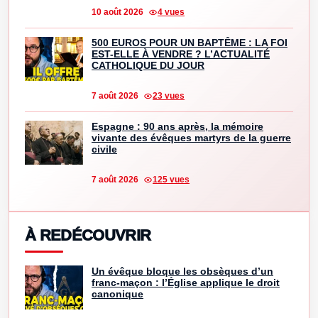
10 août 2026
4 vues
500 EUROS POUR UN BAPTÊME : LA FOI
EST-ELLE À VENDRE ? L’ACTUALITÉ
CATHOLIQUE DU JOUR
7 août 2026
23 vues
Espagne : 90 ans après, la mémoire
vivante des évêques martyrs de la guerre
civile
7 août 2026
125 vues
À REDÉCOUVRIR
Un évêque bloque les obsèques d’un
franc-maçon : l’Église applique le droit
canonique