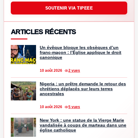
SOUTENIR VIA TIPEEE
ARTICLES RÉCENTS
Un évêque bloque les obsèques d’un
franc-maçon : l’Église applique le droit
canonique
10 août 2026
2 vues
Nigeria : un prêtre demande le retour des
chrétiens déplacés sur leurs terres
ancestrales
10 août 2026
5 vues
New York : une statue de la Vierge Marie
vandalisée à coups de marteau dans une
église catholique