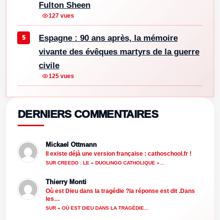
Fulton Sheen
127 vues
Espagne : 90 ans après, la mémoire
vivante des évêques martyrs de la guerre
civile
125 vues
DERNIERS COMMENTAIRES
Mickael Ottmann
Il existe déjà une version française : cathoschool.fr !
SUR CREEDO : LE « DUOLINGO CATHOLIQUE »…
Thierry Monti
Où est Dieu dans la tragédie ?la réponse est dit .Dans
les…
SUR « OÙ EST DIEU DANS LA TRAGÉDIE…