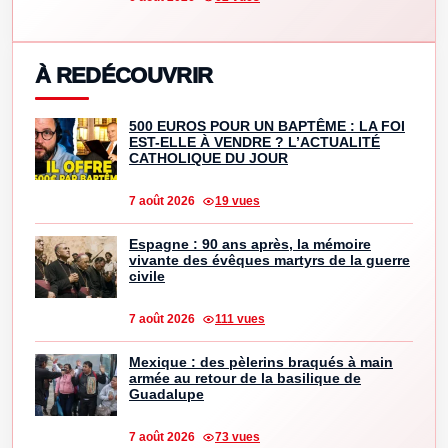
À REDÉCOUVRIR
500 EUROS POUR UN BAPTÊME : LA FOI
EST-ELLE À VENDRE ? L’ACTUALITÉ
CATHOLIQUE DU JOUR
7 août 2026
19 vues
Espagne : 90 ans après, la mémoire
vivante des évêques martyrs de la guerre
civile
7 août 2026
111 vues
Mexique : des pèlerins braqués à main
armée au retour de la basilique de
Guadalupe
7 août 2026
73 vues