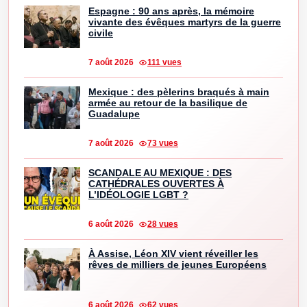
Espagne : 90 ans après, la mémoire
vivante des évêques martyrs de la guerre
civile
7 août 2026
111 vues
Mexique : des pèlerins braqués à main
armée au retour de la basilique de
Guadalupe
7 août 2026
73 vues
SCANDALE AU MEXIQUE : DES
CATHÉDRALES OUVERTES À
L’IDÉOLOGIE LGBT ?
6 août 2026
28 vues
À Assise, Léon XIV vient réveiller les
rêves de milliers de jeunes Européens
6 août 2026
62 vues