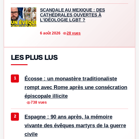
SCANDALE AU MEXIQUE : DES
CATHÉDRALES OUVERTES À
L’IDÉOLOGIE LGBT ?
6 août 2026
28 vues
LES PLUS LUS
Écosse : un monastère traditionaliste
rompt avec Rome après une consécration
épiscopale illicite
738 vues
Espagne : 90 ans après, la mémoire
vivante des évêques martyrs de la guerre
civile