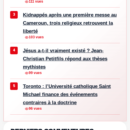
111 vues
Kidnappés après une première messe au
Cameroun, trois religieux retrouvent la
liberté
103 vues
Jésus a-t-il vraiment existé ? Jean-
Christian Petitfils répond aux thèses
mythistes
99 vues
Toronto : l’Université catholique Saint
Michael finance des événements
contraires à la doctrine
96 vues