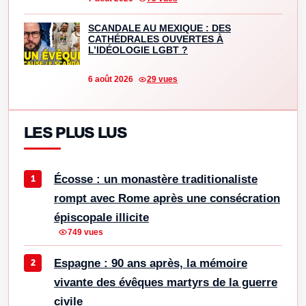
SCANDALE AU MEXIQUE : DES
CATHÉDRALES OUVERTES À
L’IDÉOLOGIE LGBT ?
6 août 2026
29 vues
LES PLUS LUS
Écosse : un monastère traditionaliste
rompt avec Rome après une consécration
épiscopale illicite
749 vues
Espagne : 90 ans après, la mémoire
vivante des évêques martyrs de la guerre
civile