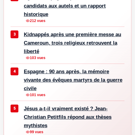
candidats aux autels et un rapport
historique
212 vues
Kidnappés après une première messe au
Cameroun, trois religieux retrouvent la
liberté
103 vues
Espagne : 90 ans après, la mémoire
vivante des évêques martyrs de la guerre
civile
101 vues
Jésus a-t-il vraiment existé ? Jean-
Christian Petitfils répond aux thèses
mythistes
99 vues