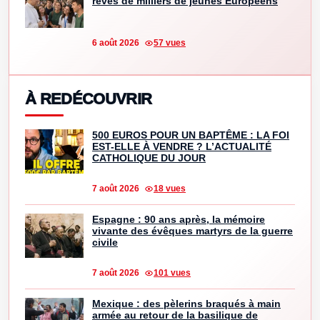
rêves de milliers de jeunes Européens
6 août 2026
57 vues
À REDÉCOUVRIR
500 EUROS POUR UN BAPTÊME : LA FOI
EST-ELLE À VENDRE ? L’ACTUALITÉ
CATHOLIQUE DU JOUR
7 août 2026
18 vues
Espagne : 90 ans après, la mémoire
vivante des évêques martyrs de la guerre
civile
7 août 2026
101 vues
Mexique : des pèlerins braqués à main
armée au retour de la basilique de