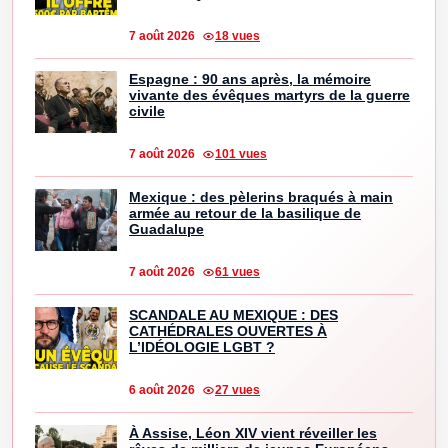
7 août 2026
18 vues
Espagne : 90 ans après, la mémoire
vivante des évêques martyrs de la guerre
civile
7 août 2026
101 vues
Mexique : des pèlerins braqués à main
armée au retour de la basilique de
Guadalupe
7 août 2026
61 vues
SCANDALE AU MEXIQUE : DES
CATHÉDRALES OUVERTES À
L’IDÉOLOGIE LGBT ?
6 août 2026
27 vues
À Assise, Léon XIV vient réveiller les