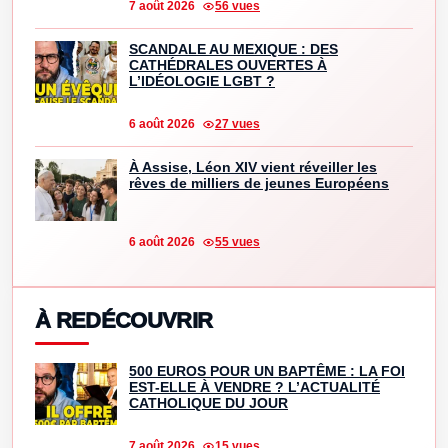
7 août 2026
56 vues
SCANDALE AU MEXIQUE : DES
CATHÉDRALES OUVERTES À
L’IDÉOLOGIE LGBT ?
6 août 2026
27 vues
À Assise, Léon XIV vient réveiller les
rêves de milliers de jeunes Européens
6 août 2026
55 vues
À REDÉCOUVRIR
500 EUROS POUR UN BAPTÊME : LA FOI
EST-ELLE À VENDRE ? L’ACTUALITÉ
CATHOLIQUE DU JOUR
7 août 2026
15 vues