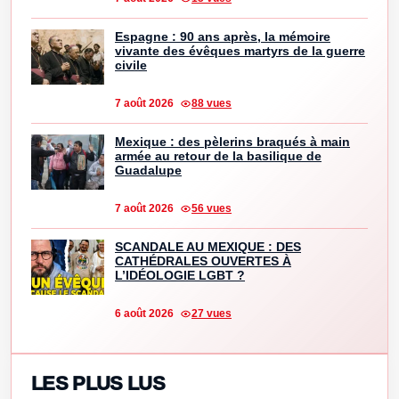
Espagne : 90 ans après, la mémoire
vivante des évêques martyrs de la guerre
civile
7 août 2026
88 vues
Mexique : des pèlerins braqués à main
armée au retour de la basilique de
Guadalupe
7 août 2026
56 vues
SCANDALE AU MEXIQUE : DES
CATHÉDRALES OUVERTES À
L’IDÉOLOGIE LGBT ?
6 août 2026
27 vues
LES PLUS LUS