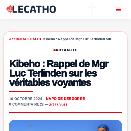
Accueil
/
ACTUALITE
/
Kibeho : Rappel de Mgr Luc Terlinden sur…
ACTUALITE
Kibeho : Rappel de Mgr
Luc Terlinden sur les
véritables voyantes
10 OCTOBRE 2024
—
NAPO DE KERGORRE
—
0 COMMENTAIRE(S)
—
377 vues