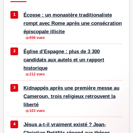
Écosse : un monastère traditionaliste
rompt avec Rome après une consécration
épiscopale illicite
656 vues
Église d’Espagne : plus de 3 300
candidats aux autels et un rapport
historique
212 vues
Kidnappés après une première messe au
Cameroun, trois religieux retrouvent la
liberté
103 vues
Jésus a-t-il vraiment existé ? Jean-
Christian Petitfils répond aux thèses