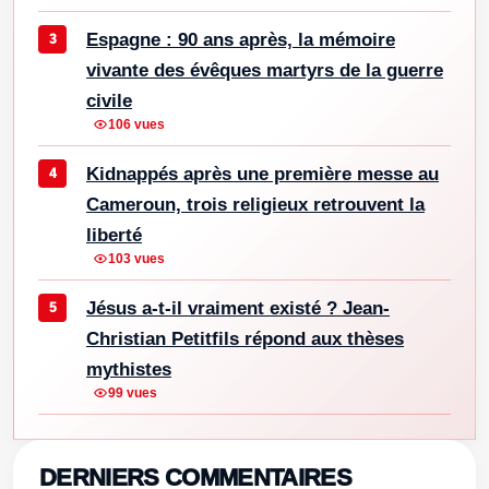
Espagne : 90 ans après, la mémoire
vivante des évêques martyrs de la guerre
civile
106 vues
Kidnappés après une première messe au
Cameroun, trois religieux retrouvent la
liberté
103 vues
Jésus a-t-il vraiment existé ? Jean-
Christian Petitfils répond aux thèses
mythistes
99 vues
DERNIERS COMMENTAIRES