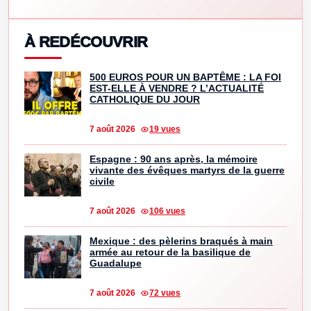
À REDÉCOUVRIR
500 EUROS POUR UN BAPTÊME : LA FOI
EST-ELLE À VENDRE ? L’ACTUALITÉ
CATHOLIQUE DU JOUR
7 août 2026
19 vues
Espagne : 90 ans après, la mémoire
vivante des évêques martyrs de la guerre
civile
7 août 2026
106 vues
Mexique : des pèlerins braqués à main
armée au retour de la basilique de
Guadalupe
7 août 2026
72 vues