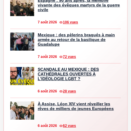
Espagne : 90 ans après, la mémoire
vivante des évêques martyrs de la guerre
civile
7 août 2026
106 vues
Mexique : des pèlerins braqués à main
armée au retour de la basilique de
Guadalupe
7 août 2026
72 vues
SCANDALE AU MEXIQUE : DES
CATHÉDRALES OUVERTES À
L’IDÉOLOGIE LGBT ?
6 août 2026
28 vues
À Assise, Léon XIV vient réveiller les
rêves de milliers de jeunes Européens
6 août 2026
62 vues