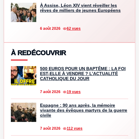
À Assise, Léon XIV vient réveiller les
rêves de milliers de jeunes Européens
6 août 2026
62 vues
À REDÉCOUVRIR
500 EUROS POUR UN BAPTÊME : LA FOI
EST-ELLE À VENDRE ? L’ACTUALITÉ
CATHOLIQUE DU JOUR
7 août 2026
19 vues
Espagne : 90 ans après, la mémoire
vivante des évêques martyrs de la guerre
civile
7 août 2026
112 vues