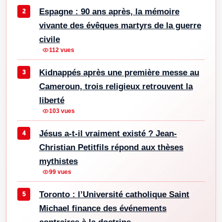
Espagne : 90 ans après, la mémoire
vivante des évêques martyrs de la guerre
civile
112 vues
Kidnappés après une première messe au
Cameroun, trois religieux retrouvent la
liberté
103 vues
Jésus a-t-il vraiment existé ? Jean-
Christian Petitfils répond aux thèses
mythistes
99 vues
Toronto : l’Université catholique Saint
Michael finance des événements