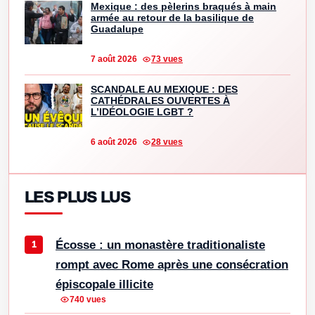
Mexique : des pèlerins braqués à main
armée au retour de la basilique de
Guadalupe
7 août 2026
73 vues
SCANDALE AU MEXIQUE : DES
CATHÉDRALES OUVERTES À
L’IDÉOLOGIE LGBT ?
6 août 2026
28 vues
LES PLUS LUS
Écosse : un monastère traditionaliste
rompt avec Rome après une consécration
épiscopale illicite
740 vues