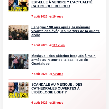
EST-ELLE À VENDRE ? L’ACTUALITÉ
CATHOLIQUE DU JOUR
7 août 2026
19 vues
Espagne : 90 ans après, la mémoire
vivante des évêques martyrs de la guerre
civile
7 août 2026
112 vues
Mexique : des pèlerins braqués à main
armée au retour de la basilique de
Guadalupe
7 août 2026
73 vues
SCANDALE AU MEXIQUE : DES
CATHÉDRALES OUVERTES À
L’IDÉOLOGIE LGBT ?
6 août 2026
28 vues