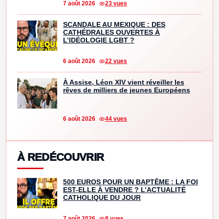
7 août 2026
23 vues
SCANDALE AU MEXIQUE : DES
CATHÉDRALES OUVERTES À
L’IDÉOLOGIE LGBT ?
6 août 2026
22 vues
À Assise, Léon XIV vient réveiller les
rêves de milliers de jeunes Européens
6 août 2026
44 vues
À REDÉCOUVRIR
500 EUROS POUR UN BAPTÊME : LA FOI
EST-ELLE À VENDRE ? L’ACTUALITÉ
CATHOLIQUE DU JOUR
7 août 2026
8 vues