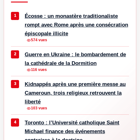
Écosse : un monastère traditionaliste
rompt avec Rome après une consécration
épiscopale illicite
574 vues
Guerre en Ukraine : le bombardement de
la cathédrale de la Dormition
116 vues
Kidnappés après une première messe au
Cameroun, trois religieux retrouvent la
liberté
103 vues
Toronto : l’Université catholique Saint
Michael finance des événements