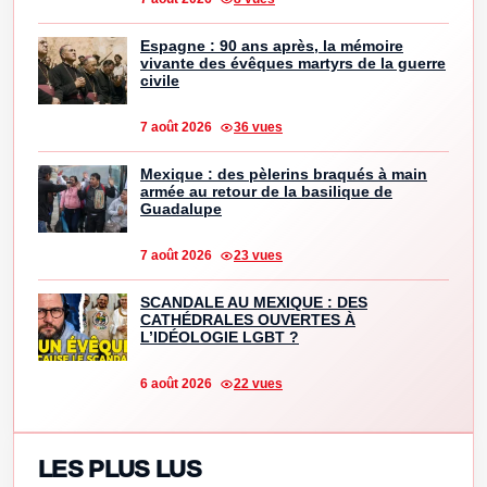
Espagne : 90 ans après, la mémoire
vivante des évêques martyrs de la guerre
civile
7 août 2026
36 vues
Mexique : des pèlerins braqués à main
armée au retour de la basilique de
Guadalupe
7 août 2026
23 vues
SCANDALE AU MEXIQUE : DES
CATHÉDRALES OUVERTES À
L’IDÉOLOGIE LGBT ?
6 août 2026
22 vues
LES PLUS LUS