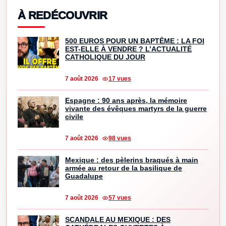
À REDÉCOUVRIR
500 EUROS POUR UN BAPTÊME : LA FOI
EST-ELLE À VENDRE ? L’ACTUALITÉ
CATHOLIQUE DU JOUR
7 août 2026
17 vues
Espagne : 90 ans après, la mémoire
vivante des évêques martyrs de la guerre
civile
7 août 2026
98 vues
Mexique : des pèlerins braqués à main
armée au retour de la basilique de
Guadalupe
7 août 2026
57 vues
SCANDALE AU MEXIQUE : DES