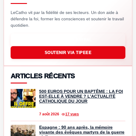
LeCatho vit par la fidélité de ses lecteurs. Un don aide à
défendre la foi, former les consciences et soutenir le travail
quotidien.
SOUTENIR VIA PAYPAL
SOUTENIR VIA TIPEEE
ARTICLES RÉCENTS
500 EUROS POUR UN BAPTÊME : LA FOI
EST-ELLE À VENDRE ? L’ACTUALITÉ
CATHOLIQUE DU JOUR
7 août 2026
17 vues
Espagne : 90 ans après, la mémoire
vivante des évêques martyrs de la guerre