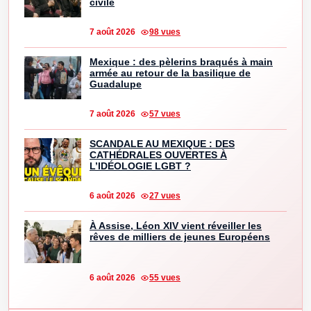
civile
7 août 2026
98 vues
Mexique : des pèlerins braqués à main
armée au retour de la basilique de
Guadalupe
7 août 2026
57 vues
SCANDALE AU MEXIQUE : DES
CATHÉDRALES OUVERTES À
L’IDÉOLOGIE LGBT ?
6 août 2026
27 vues
À Assise, Léon XIV vient réveiller les
rêves de milliers de jeunes Européens
6 août 2026
55 vues