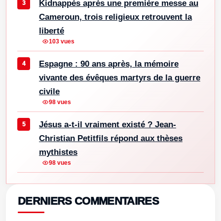
Kidnappés après une première messe au
Cameroun, trois religieux retrouvent la
liberté
103 vues
Espagne : 90 ans après, la mémoire
vivante des évêques martyrs de la guerre
civile
98 vues
Jésus a-t-il vraiment existé ? Jean-
Christian Petitfils répond aux thèses
mythistes
98 vues
DERNIERS COMMENTAIRES