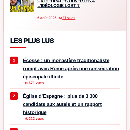
CATHÉDRALES OUVERTES À
L’IDÉOLOGIE LGBT ?
6 août 2026
27 vues
LES PLUS LUS
Écosse : un monastère traditionaliste
rompt avec Rome après une consécration
épiscopale illicite
671 vues
Église d’Espagne : plus de 3 300
candidats aux autels et un rapport
historique
212 vues