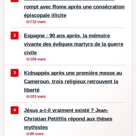
rompt avec Rome après une consécration
épiscopale illicite
732 vues
Espagne : 90 ans après, la mémoire
vivante des évêques martyrs de la guerre
civile
108 vues
Kidnappés après une première messe au
Cameroun, trois religieux retrouvent la
liberté
103 vues
Jésus a-t-il vraiment existé ? Jean-
Christian Petitfils répond aux thèses
mythistes
99 vues