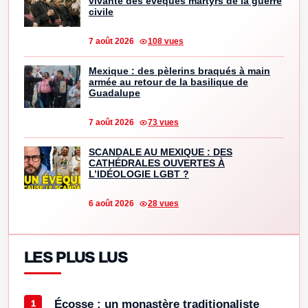
vivante des évêques martyrs de la guerre
civile
7 août 2026
108 vues
Mexique : des pèlerins braqués à main
armée au retour de la basilique de
Guadalupe
7 août 2026
73 vues
SCANDALE AU MEXIQUE : DES
CATHÉDRALES OUVERTES À
L’IDÉOLOGIE LGBT ?
6 août 2026
28 vues
LES PLUS LUS
Écosse : un monastère traditionaliste