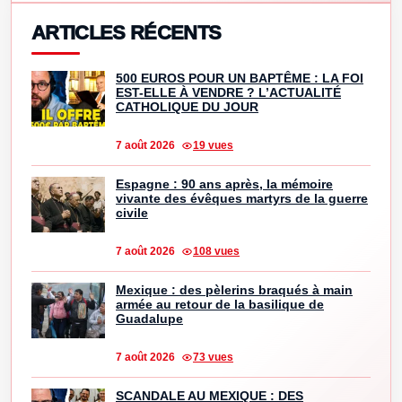
ARTICLES RÉCENTS
500 EUROS POUR UN BAPTÊME : LA FOI
EST-ELLE À VENDRE ? L’ACTUALITÉ
CATHOLIQUE DU JOUR
7 août 2026
19 vues
Espagne : 90 ans après, la mémoire
vivante des évêques martyrs de la guerre
civile
7 août 2026
108 vues
Mexique : des pèlerins braqués à main
armée au retour de la basilique de
Guadalupe
7 août 2026
73 vues
SCANDALE AU MEXIQUE : DES