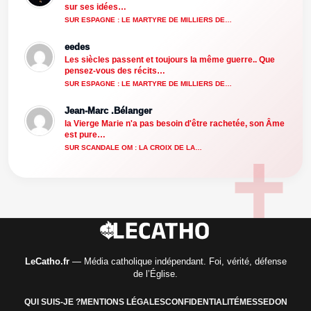
sur ses idées…
SUR ESPAGNE : LE MARTYRE DE MILLIERS DE…
eedes
Les siècles passent et toujours la même guerre.. Que
pensez-vous des récits…
SUR ESPAGNE : LE MARTYRE DE MILLIERS DE…
Jean-Marc .Bélanger
la Vierge Marie n'a pas besoin d'être rachetée, son Âme
est pure…
SUR SCANDALE OM : LA CROIX DE LA…
LeCatho.fr
— Média catholique indépendant. Foi, vérité, défense
de l’Église.
QUI SUIS-JE ?
MENTIONS LÉGALES
CONFIDENTIALITÉ
MESSE
DON