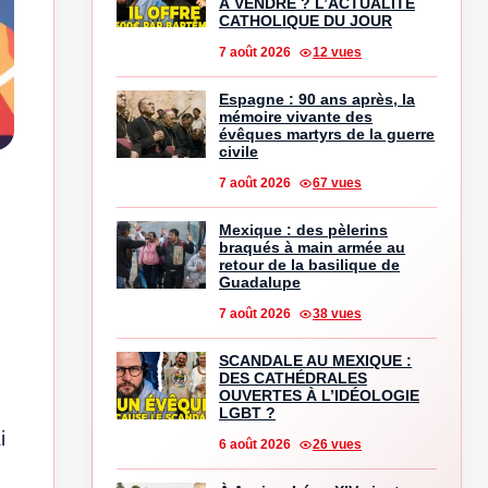
À VENDRE ? L’ACTUALITÉ
CATHOLIQUE DU JOUR
7 août 2026
12 vues
Espagne : 90 ans après, la
mémoire vivante des
évêques martyrs de la guerre
civile
7 août 2026
67 vues
Mexique : des pèlerins
braqués à main armée au
retour de la basilique de
Guadalupe
7 août 2026
38 vues
SCANDALE AU MEXIQUE :
DES CATHÉDRALES
OUVERTES À L’IDÉOLOGIE
LGBT ?
i
6 août 2026
26 vues