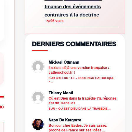
finance des événements
contraires à la doctrine
96 vues
DERNIERS COMMENTAIRES
Mickael Ottmann
Il existe déjà une version française :
cathoschool.fr !
SUR CREEDO : LE « DUOLINGO CATHOLIQUE
»…
Thierry Monti
Où est Dieu dans la tragédie ?la réponse
est dit .Dans les…
HO
SUR « OÙ EST DIEU DANS LA TRAGÉDIE…
Napo De Kergorre
Bonjour cher Eedes, Je suis assez
proche de Franco sur ses idées…