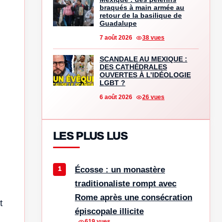
braqués à main armée au
retour de la basilique de
Guadalupe
7 août 2026
38 vues
SCANDALE AU MEXIQUE :
DES CATHÉDRALES
OUVERTES À L’IDÉOLOGIE
LGBT ?
6 août 2026
26 vues
LES PLUS LUS
Écosse : un monastère
traditionaliste rompt avec
Rome après une consécration
t
épiscopale illicite
619 vues