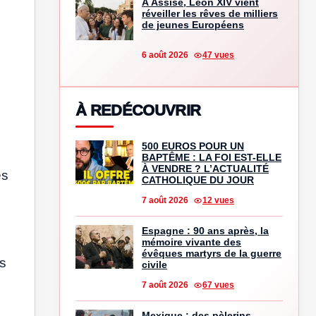
À Assise, Léon XIV vient
réveiller les rêves de milliers
de jeunes Européens
6 août 2026
47 vues
À REDÉCOUVRIR
500 EUROS POUR UN
BAPTÊME : LA FOI EST-ELLE
À VENDRE ? L’ACTUALITÉ
es
CATHOLIQUE DU JOUR
7 août 2026
12 vues
Espagne : 90 ans après, la
mémoire vivante des
évêques martyrs de la guerre
es
civile
7 août 2026
67 vues
Mexique : des pèlerins