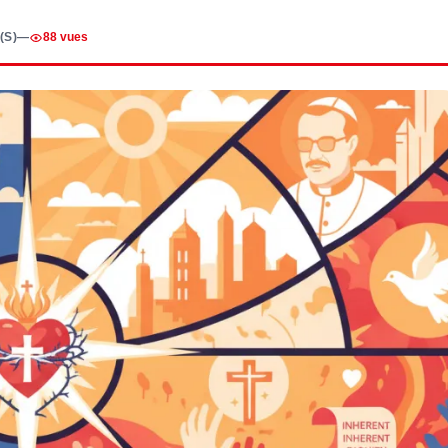
(S)
—
88 vues