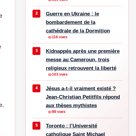
Guerre en Ukraine : le
e
bombardement de la
cathédrale de la Dormition
116 vues
e
Kidnappés après une première
messe au Cameroun, trois
religieux retrouvent la liberté
103 vues
Jésus a-t-il vraiment existé ?
Jean-Christian Petitfils répond
e,
aux thèses mythistes
98 vues
Toronto : l’Université
catholique Saint Michael