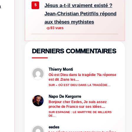
Jésus a-t-il vraiment existé ?
a
Jean-Christian Petitfils répond
aux thèses mythistes
93 vues
DERNIERS COMMENTAIRES
Thierry Monti
Où est Dieu dans la tragédie ?la réponse
est dit .Dans les…
SUR « OÙ EST DIEU DANS LA TRAGÉDIE…
Napo De Kergorre
Bonjour cher Eedes, Je suis assez
proche de Franco sur ses idées…
SUR ESPAGNE : LE MARTYRE DE MILLIERS
DE…
eedes