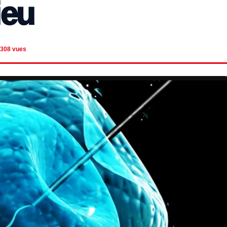
ieu
308 vues