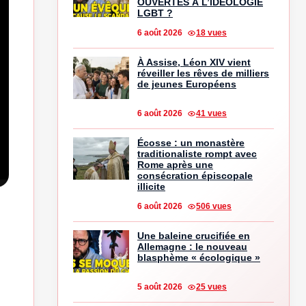
OUVERTES À L’IDÉOLOGIE
LGBT ?
6 août 2026
18 vues
À Assise, Léon XIV vient
réveiller les rêves de milliers
de jeunes Européens
6 août 2026
41 vues
Écosse : un monastère
traditionaliste rompt avec
Rome après une
consécration épiscopale
illicite
6 août 2026
506 vues
Une baleine crucifiée en
Allemagne : le nouveau
blasphème « écologique »
5 août 2026
25 vues