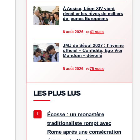
À Assise, Léon XIV vient
réveiller les rêves de milliers
de jeunes Européens
6 août 2026
41 vues
JMJ de Séoul 2027 : l’hymne
officiel « Confidite, Ego Vici
Mundum » dévoilé
5 août 2026
75 vues
LES PLUS LUS
Écosse : un monastère
traditionaliste rompt avec
Rome après une consécration