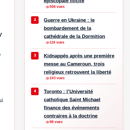
épiscopale illicite
506 vues
Guerre en Ukraine : le
bombardement de la
V
cathédrale de la Dormition
116 vues
e
Kidnappés après une première
messe au Cameroun, trois
religieux retrouvent la liberté
103 vues
Toronto : l’Université
catholique Saint Michael
ui
finance des événements
.
contraires à la doctrine
96 vues