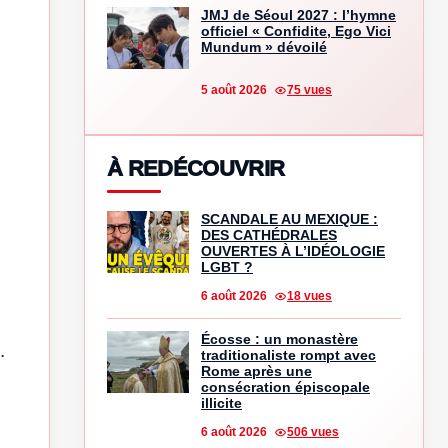
JMJ de Séoul 2027 : l’hymne
officiel « Confidite, Ego Vici
Mundum » dévoilé
5 août 2026
75 vues
À REDÉCOUVRIR
SCANDALE AU MEXIQUE :
DES CATHÉDRALES
OUVERTES À L’IDÉOLOGIE
LGBT ?
6 août 2026
18 vues
Écosse : un monastère
.
traditionaliste rompt avec
Rome après une
consécration épiscopale
illicite
6 août 2026
506 vues