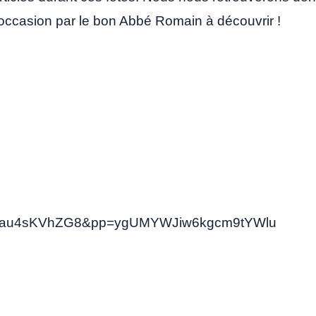
l’occasion par le bon Abbé Romain à découvrir !
v=Sau4sKVhZG8&pp=ygUMYWJiw6kgcm9tYWlu