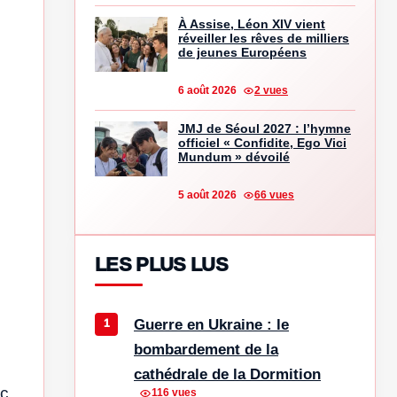
À Assise, Léon XIV vient
réveiller les rêves de milliers
de jeunes Européens
6 août 2026
2 vues
JMJ de Séoul 2027 : l’hymne
officiel « Confidite, Ego Vici
Mundum » dévoilé
5 août 2026
66 vues
LES PLUS LUS
Guerre en Ukraine : le
bombardement de la
cathédrale de la Dormition
nc
116 vues