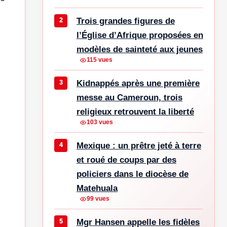
Trois grandes figures de
l’Église d’Afrique proposées en
modèles de sainteté aux jeunes
115 vues
Kidnappés après une première
messe au Cameroun, trois
religieux retrouvent la liberté
103 vues
Mexique : un prêtre jeté à terre
et roué de coups par des
policiers dans le diocèse de
Matehuala
99 vues
Mgr Hansen appelle les fidèles