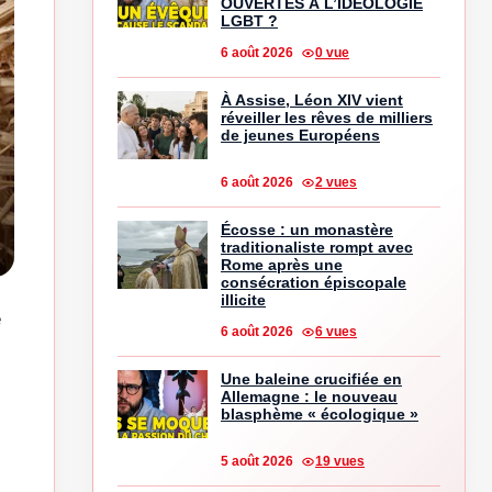
OUVERTES À L’IDÉOLOGIE
LGBT ?
6 août 2026
0 vue
À Assise, Léon XIV vient
réveiller les rêves de milliers
de jeunes Européens
6 août 2026
2 vues
Écosse : un monastère
traditionaliste rompt avec
Rome après une
consécration épiscopale
illicite
e
6 août 2026
6 vues
Une baleine crucifiée en
Allemagne : le nouveau
blasphème « écologique »
5 août 2026
19 vues