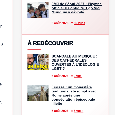
JMJ de Séoul 2027 : l’hymne
officiel « Confidite, Ego Vici
Mundum » dévoilé
5 août 2026
66 vues
r
À REDÉCOUVRIR
es
SCANDALE AU MEXIQUE :
DES CATHÉDRALES
OUVERTES À L’IDÉOLOGIE
LGBT ?
6 août 2026
0 vue
e
Écosse : un monastère
traditionaliste rompt avec
Rome après une
consécration épiscopale
é,
illicite
6 août 2026
6 vues