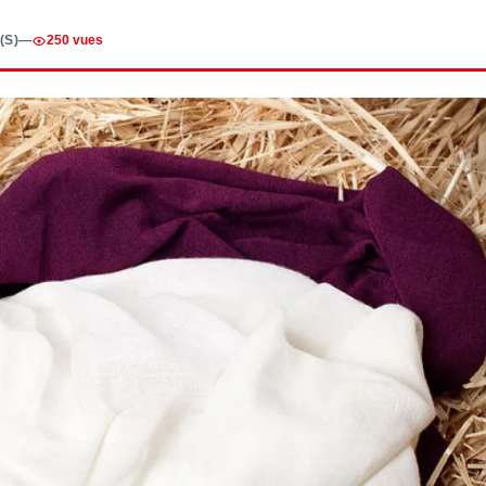
(S)
—
250 vues