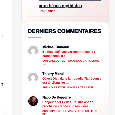
aux thèses mythistes
99 vues
DERNIERS COMMENTAIRES
it
Mickael Ottmann
Il existe déjà une version française :
cathoschool.fr !
SUR CREEDO : LE « DUOLINGO CATHOLIQUE
»…
Thierry Monti
Où est Dieu dans la tragédie ?la réponse
est dit .Dans les…
on
SUR « OÙ EST DIEU DANS LA TRAGÉDIE…
Napo De Kergorre
Bonjour cher Eedes, Je suis assez
proche de Franco sur ses idées…
SUR ESPAGNE : LE MARTYRE DE MILLIERS
DE…