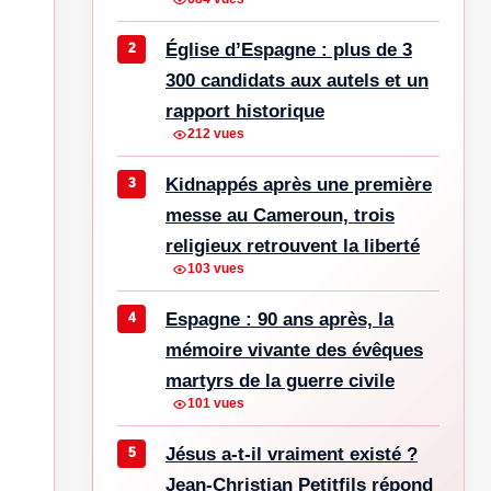
Église d’Espagne : plus de 3
300 candidats aux autels et un
rapport historique
212 vues
Kidnappés après une première
messe au Cameroun, trois
religieux retrouvent la liberté
103 vues
Espagne : 90 ans après, la
mémoire vivante des évêques
martyrs de la guerre civile
101 vues
Jésus a-t-il vraiment existé ?
Jean-Christian Petitfils répond