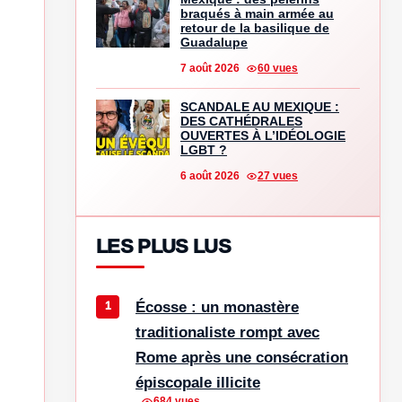
braqués à main armée au
retour de la basilique de
Guadalupe
7 août 2026
60 vues
SCANDALE AU MEXIQUE :
DES CATHÉDRALES
OUVERTES À L’IDÉOLOGIE
LGBT ?
6 août 2026
27 vues
LES PLUS LUS
Écosse : un monastère
traditionaliste rompt avec
Rome après une consécration
épiscopale illicite
684 vues