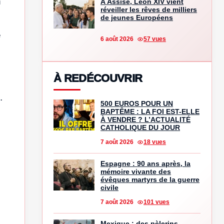
n
À Assise, Léon XIV vient
réveiller les rêves de milliers
de jeunes Européens
e
6 août 2026
57 vues
À REDÉCOUVRIR
.
500 EUROS POUR UN
BAPTÊME : LA FOI EST-ELLE
À VENDRE ? L’ACTUALITÉ
CATHOLIQUE DU JOUR
7 août 2026
18 vues
Espagne : 90 ans après, la
mémoire vivante des
évêques martyrs de la guerre
civile
7 août 2026
101 vues
Mexique : des pèlerins