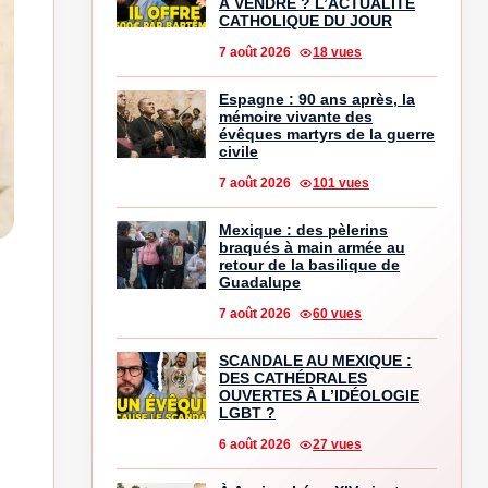
À VENDRE ? L’ACTUALITÉ
CATHOLIQUE DU JOUR
7 août 2026
18 vues
Espagne : 90 ans après, la
mémoire vivante des
évêques martyrs de la guerre
civile
7 août 2026
101 vues
Mexique : des pèlerins
braqués à main armée au
retour de la basilique de
Guadalupe
7 août 2026
60 vues
SCANDALE AU MEXIQUE :
DES CATHÉDRALES
OUVERTES À L’IDÉOLOGIE
LGBT ?
6 août 2026
27 vues