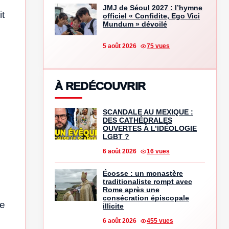
JMJ de Séoul 2027 : l’hymne
it
officiel « Confidite, Ego Vici
Mundum » dévoilé
5 août 2026
75 vues
À REDÉCOUVRIR
SCANDALE AU MEXIQUE :
DES CATHÉDRALES
OUVERTES À L’IDÉOLOGIE
LGBT ?
6 août 2026
16 vues
Écosse : un monastère
traditionaliste rompt avec
Rome après une
consécration épiscopale
me
illicite
6 août 2026
455 vues