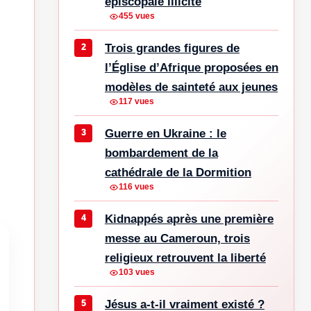
épiscopale illicite
455 vues
Trois grandes figures de
l’Église d’Afrique proposées en
modèles de sainteté aux jeunes
117 vues
Guerre en Ukraine : le
bombardement de la
cathédrale de la Dormition
116 vues
Kidnappés après une première
messe au Cameroun, trois
religieux retrouvent la liberté
103 vues
Jésus a-t-il vraiment existé ?