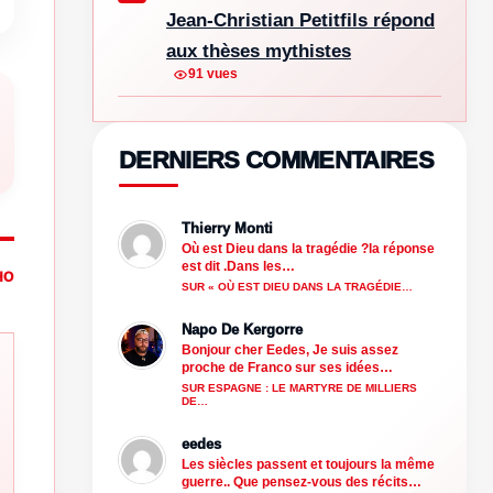
Jean-Christian Petitfils répond
aux thèses mythistes
91 vues
DERNIERS COMMENTAIRES
Thierry Monti
Où est Dieu dans la tragédie ?la réponse
est dit .Dans les…
HO
SUR « OÙ EST DIEU DANS LA TRAGÉDIE…
Napo De Kergorre
Bonjour cher Eedes, Je suis assez
proche de Franco sur ses idées…
SUR ESPAGNE : LE MARTYRE DE MILLIERS
DE…
eedes
Les siècles passent et toujours la même
guerre.. Que pensez-vous des récits…