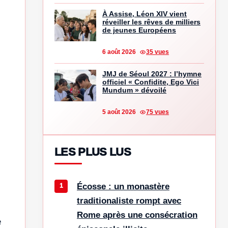
À Assise, Léon XIV vient
réveiller les rêves de milliers
de jeunes Européens
6 août 2026
35 vues
JMJ de Séoul 2027 : l’hymne
officiel « Confidite, Ego Vici
Mundum » dévoilé
5 août 2026
75 vues
LES PLUS LUS
Écosse : un monastère
traditionaliste rompt avec
Rome après une consécration
é