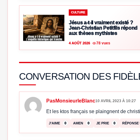
CULTURE
Jésus a-t-il vraiment existé ?
Jean-Christian Petitfils répond
aux thèses mythistes
78 vues
4 AOÛT 2026
CONVERSATION DES FIDÈL
PasMonsieurleBlanc
10 AVRIL 2023 À 10:27
Et les ktos français se plaingnent de christ
J’AIME
0
AMEN
0
JE PRIE
0
RÉPONSE 