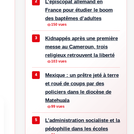
L’épiscopat allemand en
France pour étudier le boom
des baptêmes d’adultes
150 vues
Kidnappés après une première
messe au Cameroun, trois
religieux retrouvent la liberté
103 vues
Mexique : un prêtre jeté à terre
et roué de coups par des
policiers dans le diocèse de
Matehuala
99 vues
L’administration socialiste et la
pédophilie dans les écoles