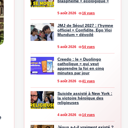
blasphème « écologique »
5 août 2026
16 vues
JMJ de Séoul 2027 : l’hymne
officiel « Confidite, Ego Vici
Mundum » dévoilé
5 août 2026
54 vues
Creedo : le « Duolingo
catholique » qui veut
apprendre la foi en cinq
minutes par jour
5 août 2026
41 vues
Suicide assisté à New York :
la victoire héroïque des
religieuses
4 août 2026
14 vues
e
Jésus a-t-il vraiment existé ?