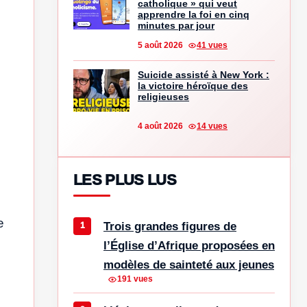
catholique » qui veut
apprendre la foi en cinq
minutes par jour
5 août 2026
41 vues
Suicide assisté à New York :
la victoire héroïque des
religieuses
4 août 2026
14 vues
LES PLUS LUS
e
Trois grandes figures de
l’Église d’Afrique proposées en
modèles de sainteté aux jeunes
191 vues