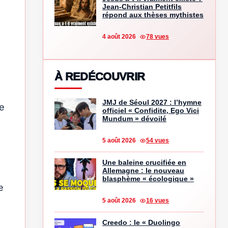
Jean-Christian Petitfils
répond aux thèses mythistes
4 août 2026
78 vues
À REDÉCOUVRIR
JMJ de Séoul 2027 : l’hymne
ue
officiel « Confidite, Ego Vici
Mundum » dévoilé
5 août 2026
54 vues
Une baleine crucifiée en
Allemagne : le nouveau
blasphème « écologique »
e
5 août 2026
16 vues
Creedo : le « Duolingo